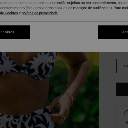
para aceitar ou recusar cookies que estão sujeitos ao teu consentimento, ou pa
DUPLA
u consentimento (tais como certos cookies de medição de audiências). Para ma
a de Cookies
e
política de privacidade
Bl
Cor
 cookies
Ace
XS