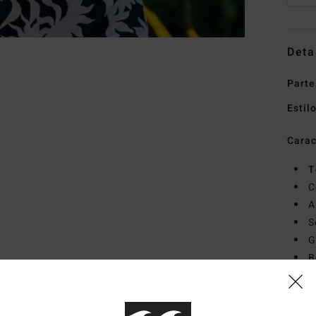
Deta
Parte
Estil
Carac
T
C
A
S
G
B
Mate
(Poli