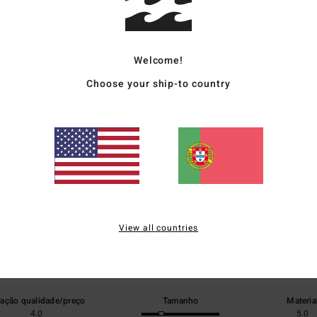
Envi
Welcome!
Choose your ship-to country
Pontuação média
4.0
/5
View all countries
baseado em
1 avaliações verificadas
desde Dezembro 2025
0% dos nossos clientes recomendam este produto
lação qualidade/preço
Tamanho
Materia
4.0
5.0