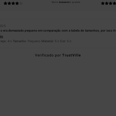
Muito pequeno
Demasiado grande
2025
ho era demasiado pequeno em comparação com a tabela de tamanhos, por isso tiv
lês
reço
: 4
Tamanho
: Pequeno
Material
: 5
Cor
: 5
/5
/5
/5
Verificado por
TrustVille