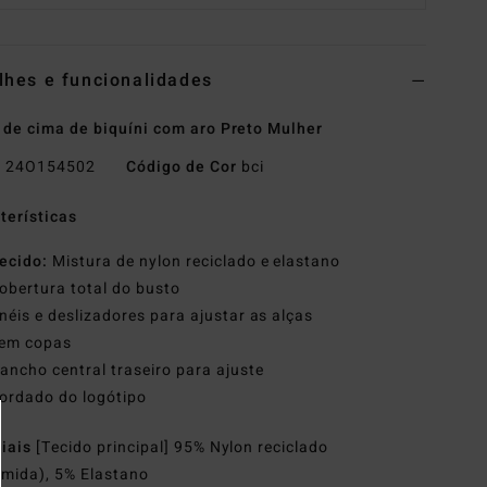
lhes e funcionalidades
 de cima de biquíni com aro Preto Mulher
o
24O154502
Código de Cor
bci
terísticas
ecido:
Mistura de nylon reciclado e elastano
obertura total do busto
néis e deslizadores para ajustar as alças
em copas
ancho central traseiro para ajuste
ordado do logótipo
riais
[Tecido principal] 95% Nylon reciclado
amida), 5% Elastano