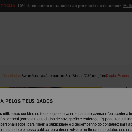
 PROMO
10% de desconto extra sobre as promocôes existentes*
Mulh
Página D
Novidades
Swim
Roupas
Acessórios
Surf
Since '73
Coleções
Dupla Promo
By 
Parte
A PELOS TEUS DADOS
4.0
€ 45,
s utilizamos cookies ou tecnologia equivalente para armazenar e/ou aceder a 
€ 2
ação pessoal (como os teus dados de navegação e endereço IP) pode ser utilizad
personalizados; para medir a publicidade e o desempenho do conteúdo; para a
OFERT
er mais sobre o nosso público; para desenvolver e melhorar os produtos dos no