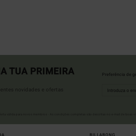
A TUA PRIMEIRA
Preferência de g
entes novidades e ofertas
Oferta válida para novos membros - As condições completas são descritas no e-mail de boas-v
DA
BILLABONG