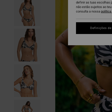
definir as tuas escolhas 
não estão sujeitos ao te
consulta a nossa
polític
Definições de