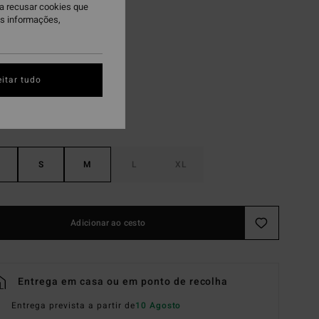
ra recusar cookies que
 PROMO 10%
is informações,
ack White
itar tudo
S
M
L
XL
Adicionar ao cesto
Entrega em casa ou em ponto de recolha
Entrega prevista a partir de
10 Agosto