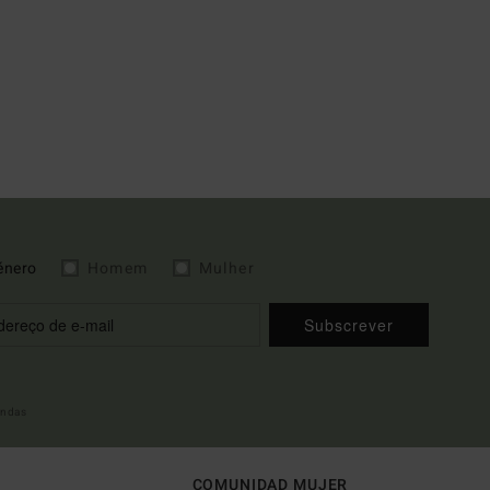
énero
Homem
Mulher
Subscrever
indas
COMUNIDAD MUJER