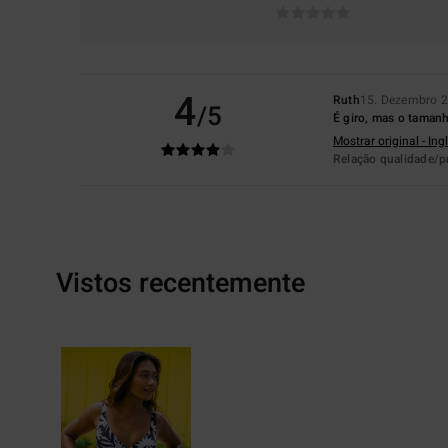
4
Ruth
15. Dezembro 
/5
É giro, mas o taman
Mostrar original - Ing
Relação qualidade/p
Vistos recentemente