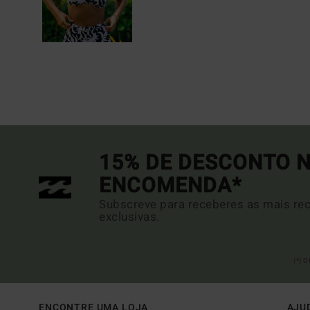
15% DE DESCONTO N
ENCOMENDA*
Subscreve para receberes as mais rec
exclusivas.
(*) 
ENCONTRE UMA LOJA
AJU