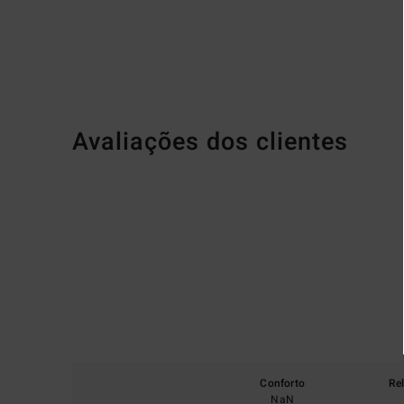
Avaliações dos clientes
Conforto
Re
NaN