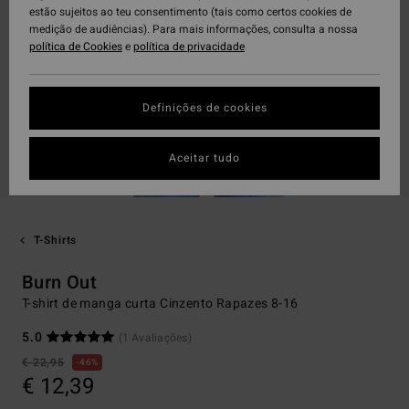
estão sujeitos ao teu consentimento (tais como certos cookies de
medição de audiências). Para mais informações, consulta a nossa
política de Cookies
e
política de privacidade
Definições de cookies
Aceitar tudo
T-Shirts
Burn Out
T-shirt de manga curta Cinzento Rapazes 8-16
5.0
(1 Avaliações)
€ 22,95
46%
€ 12,39