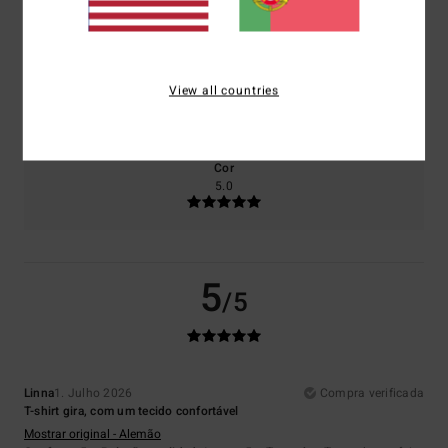
5.0
5.0
Tamanho
Material
View all countries
5.0
Muito pequeno
Demasiado grande
Cor
5.0
5
/5
Linna
1. Julho 2026
Compra verificada
T-shirt gira, com um tecido confortável
Mostrar original - Alemão