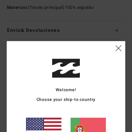
Materiais
[Tecido principal] 100% algodão
Envio& Devoluciones
Avaliações dos clientes
Pontuação média
5.0
Welcome!
/5
Choose your ship-to country
baseado em
1 avaliações verificadas
desde Julho 2026
100% dos nossos clientes recomendam este produto
Conforto
Relação qualidade/preço