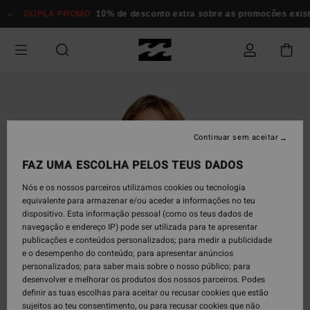
Avançar
DUPLA PROMO
10% de desconto extra sobre as promocôes existent
para
a
informação
do
produto
Continuar sem aceitar
FAZ UMA ESCOLHA PELOS TEUS DADOS
Nós e os nossos parceiros utilizamos cookies ou tecnologia
equivalente para armazenar e/ou aceder a informações no teu
dispositivo. Esta informação pessoal (como os teus dados de
navegação e endereço IP) pode ser utilizada para te apresentar
publicações e conteúdos personalizados; para medir a publicidade
e o desempenho do conteúdo; para apresentar anúncios
personalizados; para saber mais sobre o nosso público; para
desenvolver e melhorar os produtos dos nossos parceiros. Podes
definir as tuas escolhas para aceitar ou recusar cookies que estão
sujeitos ao teu consentimento, ou para recusar cookies que não