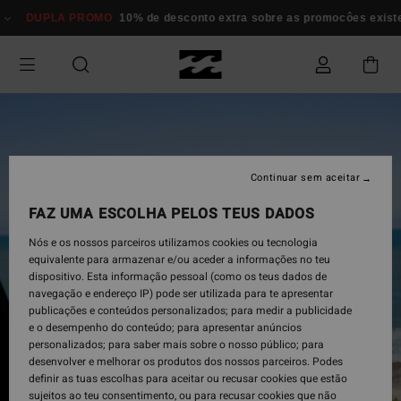
Avançar
DUPLA PROMO
10% de desconto extra sobre as promocôes existente
para
a
informação
do
produto
Continuar sem aceitar
FAZ UMA ESCOLHA PELOS TEUS DADOS
Nós e os nossos parceiros utilizamos cookies ou tecnologia
equivalente para armazenar e/ou aceder a informações no teu
dispositivo. Esta informação pessoal (como os teus dados de
navegação e endereço IP) pode ser utilizada para te apresentar
publicações e conteúdos personalizados; para medir a publicidade
e o desempenho do conteúdo; para apresentar anúncios
personalizados; para saber mais sobre o nosso público; para
desenvolver e melhorar os produtos dos nossos parceiros. Podes
definir as tuas escolhas para aceitar ou recusar cookies que estão
sujeitos ao teu consentimento, ou para recusar cookies que não