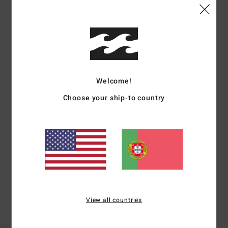
Conforto
Relação qualidade/preço
5.0
5.0
Tamanho
Material
4.8
Muito pequeno
Demasiado grande
Welcome!
Choose your ship-to country
Cor
5.0
5
/5
View all countries
SERGE
31. Janeiro 2026
Compra verificada
Perfeito para mim