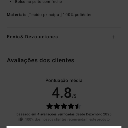
Bolso no peito com fecho
Materiais
[Tecido principal] 100% poliéster
Envio& Devoluciones
Avaliações dos clientes
Pontuação média
4.8
/5
baseado em
4 avaliações verificadas
desde Dezembro 2025
100% dos nossos clientes recomendam este produto