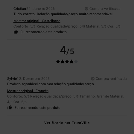
Cristian
24. Janeiro 2026
Compra verificada
Tudo correto. Relação qualidade/preço muito recomendável.
Mostrar original - Castelhano
Conforto
: 5
Relação qualidade/preço
: 5
Material
: 5
Cor
: 5
/5
/5
/5
/5
Eu recomendo este produto
4
/5
Sylvie
12. Dezembro 2025
Compra verificada
Produto agradável com boa relação qualidade/preço
Mostrar original - Francês
Conforto
: 5
Relação qualidade/preço
: 5
Tamanho
: Grande
Material
:
/5
/5
4
Cor
: 5
/5
/5
Eu recomendo este produto
Verificado por
TrustVille