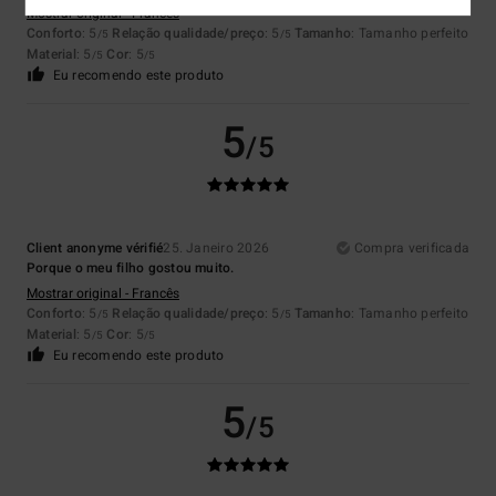
Mostrar original - Francês
Conforto
: 5
Relação qualidade/preço
: 5
Tamanho
: Tamanho perfeito
/5
/5
Material
: 5
Cor
: 5
/5
/5
Eu recomendo este produto
5
/5
Client anonyme vérifié
25. Janeiro 2026
Compra verificada
Porque o meu filho gostou muito.
Mostrar original - Francês
Conforto
: 5
Relação qualidade/preço
: 5
Tamanho
: Tamanho perfeito
/5
/5
Material
: 5
Cor
: 5
/5
/5
Eu recomendo este produto
5
/5