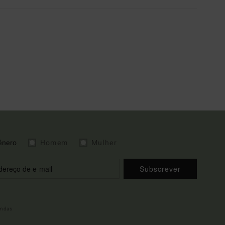
énero
Homem
Mulher
Subscrever
indas