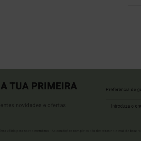
A TUA PRIMEIRA
Preferência de g
entes novidades e ofertas
Oferta válida para novos membros - As condições completas são descritas no e-mail de boas-v