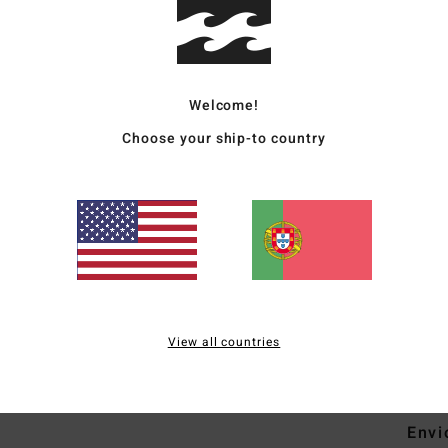
Short
Estil
Welcome!
Carac
Choose your ship-to country
C
T
C
G
M
F
M
View all countries
Mate
Envi