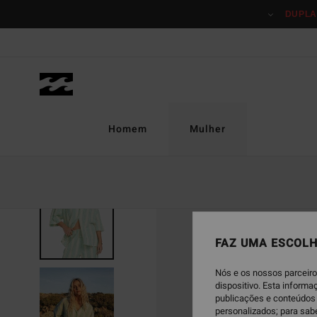
Avançar
DUPLA
para
a
informação
do
produto
Homem
Mulher
ESGOTADO
FAZ UMA ESCOLH
Nós e os nossos parceiro
dispositivo. Esta inform
publicações e conteúdos 
personalizados; para sab