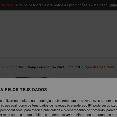
 PROMO
10% de desconto extra sobre as promocôes existentes*
Mulh
Página D
Novidades
Swim
Roupas
Acessórios
Surf
Since '73
Coleções
Dupla Promo
Bea
Short 
A PELOS TEUS DADOS
€ 5
s utilizamos cookies ou tecnologia equivalente para armazenar e/ou aceder a 
DUPLA
ação pessoal (como os teus dados de navegação e endereço IP) pode ser utilizad
personalizados; para medir a publicidade e o desempenho do conteúdo; para a
er mais sobre o nosso público; para desenvolver e melhorar os produtos dos no
Is
Cor