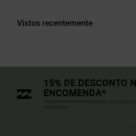
Vistos recentemente
15% DE DESCONTO N
ENCOMENDA*
Subscreve para receberes as mais rec
exclusivas.
(*) 