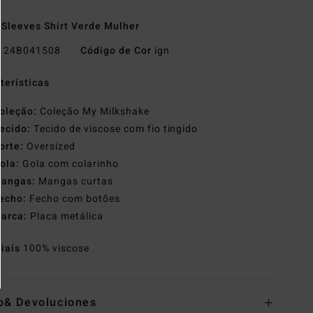
 Sleeves Shirt Verde Mulher
o
24B041508
Código de Cor
ign
terísticas
oleção:
Coleção My Milkshake
ecido:
Tecido de viscose com fio tingido
orte:
Oversized
ola:
Gola com colarinho
angas:
Mangas curtas
echo:
Fecho com botões
arca:
Placa metálica
riais
100% viscose
o& Devoluciones