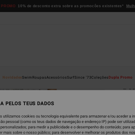
 PROMO
10% de desconto extra sobre as promocôes existentes*
Mulh
Página D
Novidades
Swim
Roupas
Acessórios
Surf
Since '73
Coleções
Dupla Promo
Bea
Calça
A PELOS TEUS DADOS
€ 6
s utilizamos cookies ou tecnologia equivalente para armazenar e/ou aceder a 
ação pessoal (como os teus dados de navegação e endereço IP) pode ser utilizad
Paga 3
personalizados; para medir a publicidade e o desempenho do conteúdo; para a
er mais sobre o nosso público; para desenvolver e melhorar os produtos dos no