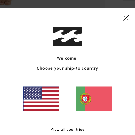
Deta
Calça
Estil
Carac
Welcome!
Choose your ship-to country
T
C
P
Mate
Envi
View all countries