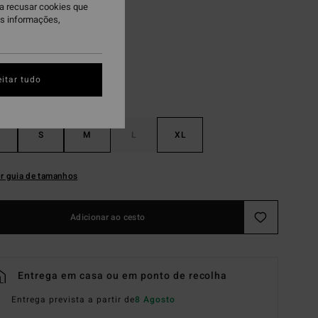
ra recusar cookies que
lt Crystal
is informações,
itar tudo
S
M
L
XL
r guia de tamanhos
Adicionar ao cesto
Entrega em casa ou em ponto de recolha
Entrega prevista a partir de
8 Agosto