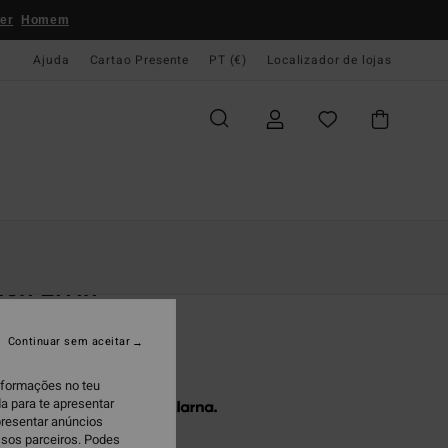
er
Homem
Ajuda
Cartao Presente
PT (€)
Localizador de lojas
e Início
Mulher
Roupas
Jeans & Calças
ch Livin
s de praia Branco Mulher
Continuar sem aceitar
5,95
informações no teu
a para te apresentar
 x € 21,98 sem juros com a
presentar anúncios
ssos parceiros. Podes