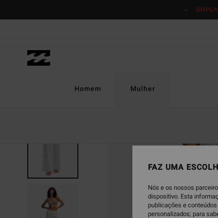
Avançar
DUPLA
para
a
informação
do
produto
Homem
Mulher
FAZ UMA ESCOLH
Nós e os nossos parceiro
dispositivo. Esta inform
publicações e conteúdos 
personalizados; para sab