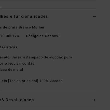
lhes e funcionalidades
s de praia Branco Mulher
o
BL000124
Código de Cor
scs1
terísticas
ecido:
Jérsei estampado de algodão puro
orte regular, cordão
laca de metal
riais
[Tecido principal] 100% viscose
o& Devoluciones