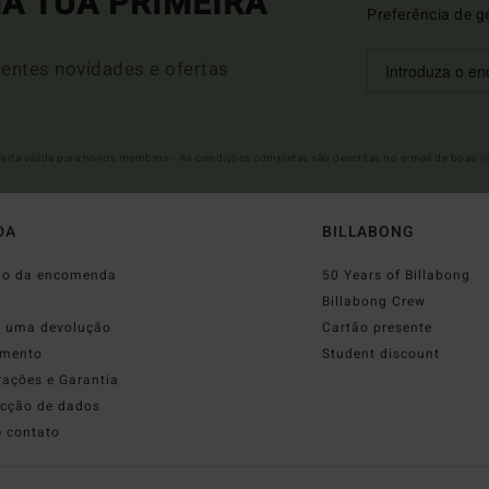
A TUA PRIMEIRA
Preferência de g
entes novidades e ofertas
Oferta válida para novos membros - As condições completas são descritas no e-mail de boas-v
DA
BILLABONG
do da encomenda
50 Years of Billabong
o
Billabong Crew
r uma devolução
Cartão presente
mento
Student discount
rações e Garantia
ecção de dados
e contato