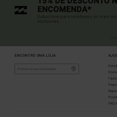
15% DE DESCONTO N
ENCOMENDA*
Subscreve para receberes as mais rec
exclusivas.
(*) 
ENCONTRE UMA LOJA
AJU
Esta
Envi
Faze
Paga
Repa
Prot
FAQ 