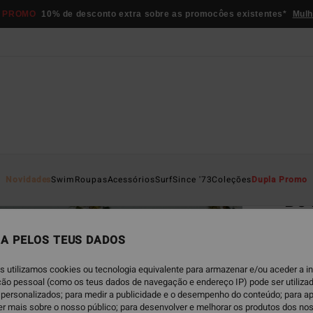
 PROMO
10% de desconto extra sobre as promocôes existentes*
Mulh
Página D
Novidades
Swim
Roupas
Acessórios
Surf
Since '73
Coleções
Dupla Promo
Be 
Calças
A PELOS TEUS DADOS
€ 8
s utilizamos cookies ou tecnologia equivalente para armazenar e/ou aceder a 
DUPLA
ação pessoal (como os teus dados de navegação e endereço IP) pode ser utilizad
personalizados; para medir a publicidade e o desempenho do conteúdo; para a
er mais sobre o nosso público; para desenvolver e melhorar os produtos dos no
Pi
Cor