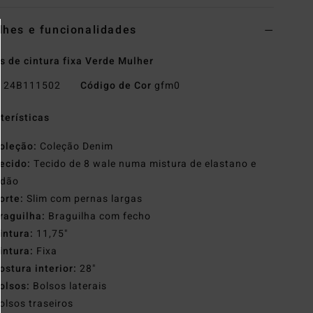
lhes e funcionalidades
s de cintura fixa Verde Mulher
o
24B111502
Código de Cor
gfm0
terísticas
oleção:
Coleção Denim
ecido:
Tecido de 8 wale numa mistura de elastano e
odão
orte:
Slim com pernas largas
raguilha:
Braguilha com fecho
intura:
11,75"
intura:
Fixa
ostura interior:
28"
olsos:
Bolsos laterais
olsos traseiros