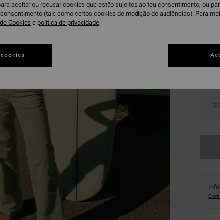
para aceitar ou recusar cookies que estão sujeitos ao teu consentimento, ou pa
u consentimento (tais como certos cookies de medição de audiências). Para ma
a de Cookies
e
política de privacidade
 cookies
Ace
24
30
Infe
Comp