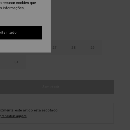
ra recusar cookies que
is informações,
itar tudo
25
26
27
28
29
31
Sem stock
lizmente, este artigo está esgotado.
rar outras opções