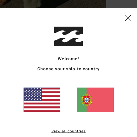
Deta
Calça
Estil
Carac
Welcome!
C
Choose your ship-to country
T
alg
C
B
C
C
C
B
View all countries
B