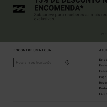
15% DE DESCONTO N
ENCOMENDA*
Subscreve para receberes as mais rec
exclusivas.
(*) 
ENCONTRE UMA LOJA
AJU
Esta
Envi
Faze
Paga
Repa
Prot
FAQ 