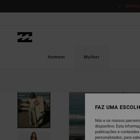
Avançar
DUPLA
para
a
informação
do
produto
Homem
Mulher
ESGOTADO
FAZ UMA ESCOLH
Nós e os nossos parceiro
dispositivo. Esta inform
publicações e conteúdos 
personalizados; para sab