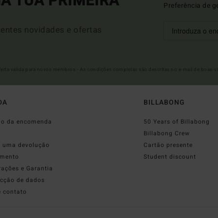
A TUA PRIMEIRA
Preferência de g
entes novidades e ofertas
Oferta válida para novos membros - As condições completas são descritas no e-mail de boas-v
DA
BILLABONG
do da encomenda
50 Years of Billabong
o
Billabong Crew
r uma devolução
Cartão presente
mento
Student discount
rações e Garantia
ecção de dados
e contato