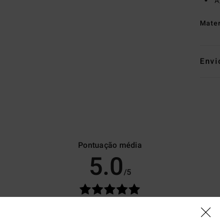
A
Mate
Envi
Pontuação média
5.0
/5
baseado em
8 avaliações verificadas
desde Abril 2026
88% dos nossos clientes recomendam este produto