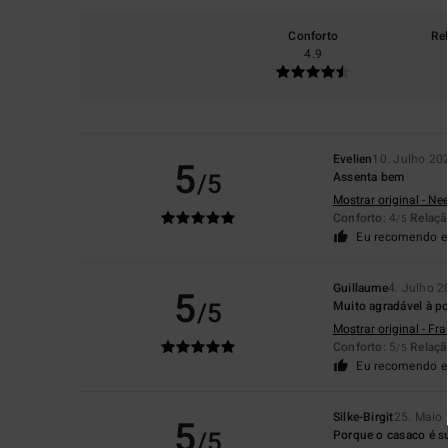
Conforto
Re
4.9
Evelien
10. Julho 20
5
/5
Assenta bem
Mostrar original - Ne
Conforto
: 4
Relaçã
/5
Eu recomendo e
Guillaume
4. Julho 
5
/5
Muito agradável à po
Mostrar original - Fr
Conforto
: 5
Relaçã
/5
Eu recomendo e
Silke-Birgit
25. Maio
5
/5
Porque o casaco é su