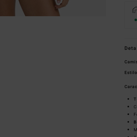
Deta
Camis
Estil
Carac
T
C
F
B
M