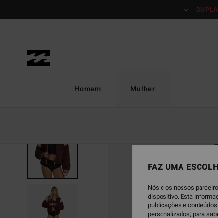
Avançar
DUPLA
para
a
informação
do
produto
Homem
Mulher
FAZ UMA ESCOLH
Nós e os nossos parceiro
dispositivo. Esta inform
publicações e conteúdos 
personalizados; para sab