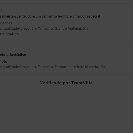
26
samente quente, com um caimento bonito e uma cor especial
erlandês
o qualidade/preço
: 5
Tamanho
: Grande
Material
: 5
/5
/5
ste produto
oduto fantástico
ancês
o qualidade/preço
: 4
Tamanho
: Tamanho perfeito
Material
: 5
/5
/5
Verificado por
TrustVille