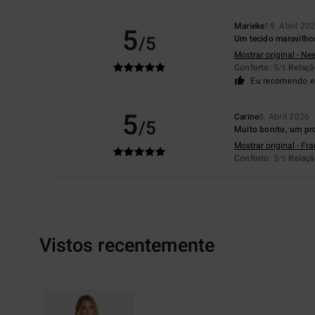
Marieke
19. Abril 20
5
/5
Um tecido maravilho
Mostrar original - Ne
Conforto
: 5
Relaçã
/5
Eu recomendo e
5
Carine
8. Abril 2026
/5
Muito bonito, um pr
Mostrar original - Fr
Conforto
: 5
Relaçã
/5
Vistos recentemente