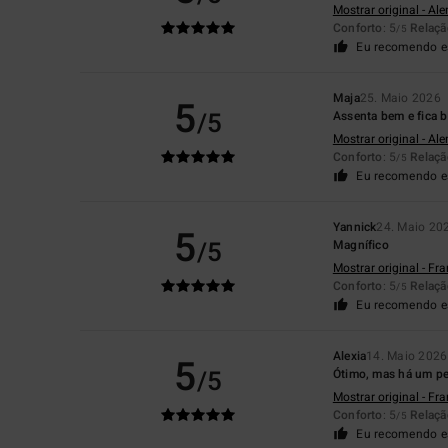
Mostrar original - Al
Conforto
: 5
Relaçã
/5
Eu recomendo e
Maja
25. Maio 2026
5
/5
Assenta bem e fica 
Mostrar original - Al
Conforto
: 5
Relaçã
/5
Eu recomendo e
Yannick
24. Maio 20
5
/5
Magnífico
Mostrar original - Fr
Conforto
: 5
Relaçã
/5
Eu recomendo e
Alexia
14. Maio 2026
5
/5
Ótimo, mas há um pe
Mostrar original - Fr
Conforto
: 5
Relaçã
/5
Eu recomendo e