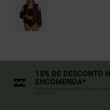
15% DE DESCONTO N
ENCOMENDA*
Subscreve para receberes as mais rec
exclusivas.
(*) 