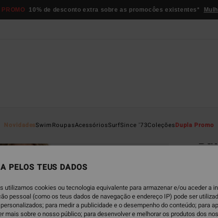
 PROMO
10% de desconto extra sobre as promocôes existentes*
Mulh
Página D
Novidades
Swim
Roupas
Acessórios
Surf
Since '73
Coleções
Dupla Promo
Bat
Camis
A PELOS TEUS DADOS
5.0
€ 89,
s utilizamos cookies ou tecnologia equivalente para armazenar e/ou aceder a 
€ 4
ação pessoal (como os teus dados de navegação e endereço IP) pode ser utilizad
personalizados; para medir a publicidade e o desempenho do conteúdo; para a
er mais sobre o nosso público; para desenvolver e melhorar os produtos dos no