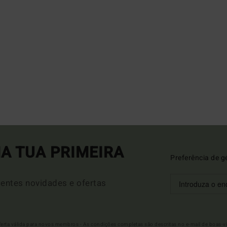
A TUA PRIMEIRA
Preferência de g
entes novidades e ofertas
Oferta válida para novos membros - As condições completas são descritas no e-mail de boas-v