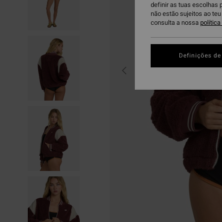
definir as tuas escolhas 
não estão sujeitos ao te
consulta a nossa
polític
Definições de