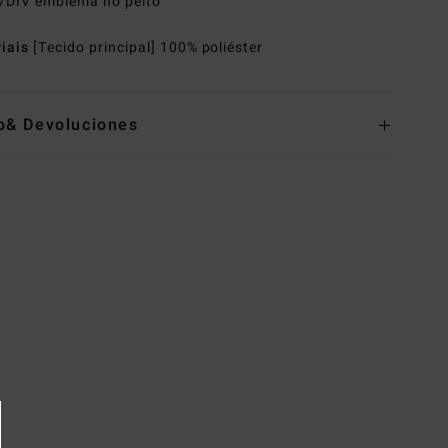
/DIV emblema no peito
riais
[Tecido principal] 100% poliéster
o& Devoluciones