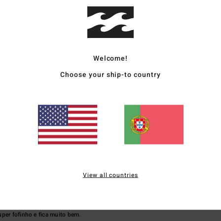
lação qualidade/preço
Tamanho
Materia
4.5
4.9
Muito pequeno
Demasiado grande
Welcome!
Choose your ship-to country
26
erlandês
o qualidade/preço
: 4
Tamanho
: Tamanho perfeito
Material
: 4
Cor
: 4
/5
/5
/5
ste produto
2026
rta
ancês
o qualidade/preço
: 5
Tamanho
: Tamanho perfeito
Material
: 5
Cor
: 5
/5
/5
/5
View all countries
ste produto
 2026
per fofinho e fica muito bem.