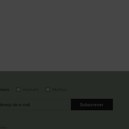
énero
Homem
Mulher
Subscrever
indas