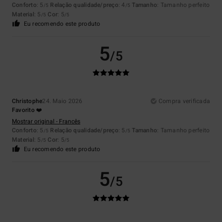
Conforto
: 5
Relação qualidade/preço
: 4
Tamanho
: Tamanho perfeito
/5
/5
Material
: 5
Cor
: 5
/5
/5
Eu recomendo este produto
5
/5
Christophe
24. Maio 2026
Compra verificada
Favorito ❤️
Mostrar original - Francês
Conforto
: 5
Relação qualidade/preço
: 5
Tamanho
: Tamanho perfeito
/5
/5
Material
: 5
Cor
: 5
/5
/5
Eu recomendo este produto
5
/5