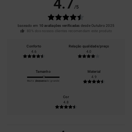
4.7
/5
baseado em
10 avaliações verificadas
desde Outubro 2025
80% dos nossos clientes recomendam este produto
Conforto
Relação qualidade/preço
4.6
4.0
Tamanho
Material
4.9
Muito pequeno
Demasiado grande
Cor
4.8