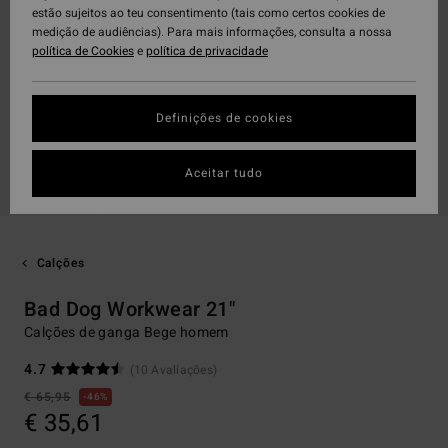
estão sujeitos ao teu consentimento (tais como certos cookies de
medição de audiências). Para mais informações, consulta a nossa
política de Cookies
e
política de privacidade
Definições de cookies
Aceitar tudo
Calções
Bad Dog Workwear 21"
Calções de ganga Bege homem
4.7
(10 Avaliações)
€ 65,95
46%
€ 35,61