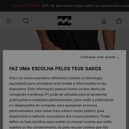
Avançar
DUPLA PROMO
10% de desconto extra sobre as promocôes exi
para
a
informação
do
produto
Continuar sem aceitar
FAZ UMA ESCOLHA PELOS TEUS DADOS
Nós e os nossos parceiros utilizamos cookies ou tecnologia
equivalente para armazenar e/ou aceder a informações no teu
dispositivo. Esta informação pessoal (como os teus dados de
navegação e endereço IP) pode ser utilizada para te apresentar
publicações e conteúdos personalizados; para medir a publicidade
e o desempenho do conteúdo; para apresentar anúncios
personalizados; para saber mais sobre o nosso público; para
desenvolver e melhorar os produtos dos nossos parceiros. Podes
definir as tuas escolhas para aceitar ou recusar cookies que estão
sujeitos ao teu consentimento, ou para recusar cookies que não