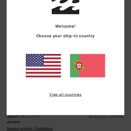
Material
: 5
Cor
: 4
/5
/5
4
/5
Welcome!
Choose your ship-to country
Dan
9. Junho 2026
Compra verificada
Uhu
Mostrar original - Inglês
Conforto
: 4
Relação qualidade/preço
: 3
Tamanho
: Pequeno
/5
/5
Material
: 4
Cor
: 4
/5
/5
5
/5
View all countries
Juan
30. Maio 2026
Compra verificada
atraente
Mostrar original - Castelhano