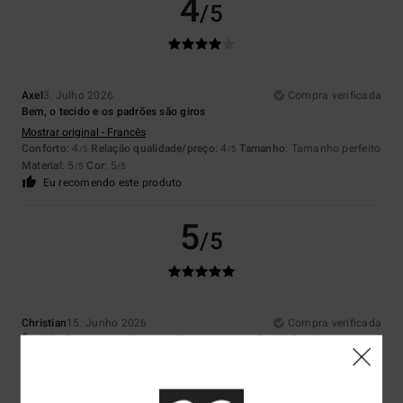
4
/5
Axel
3. Julho 2026
Compra verificada
Bem, o tecido e os padrões são giros
Mostrar original - Francês
Conforto
: 4
Relação qualidade/preço
: 4
Tamanho
: Tamanho perfeito
/5
/5
Material
: 5
Cor
: 5
/5
/5
Eu recomendo este produto
5
/5
Christian
15. Junho 2026
Compra verificada
É original e parece resistente, tal como o resto das minhas compras…
vamos ver como se comporta a longo prazo
Mostrar original - Francês
Conforto
: 4
Relação qualidade/preço
: 3
Tamanho
: Tamanho perfeito
/5
/5