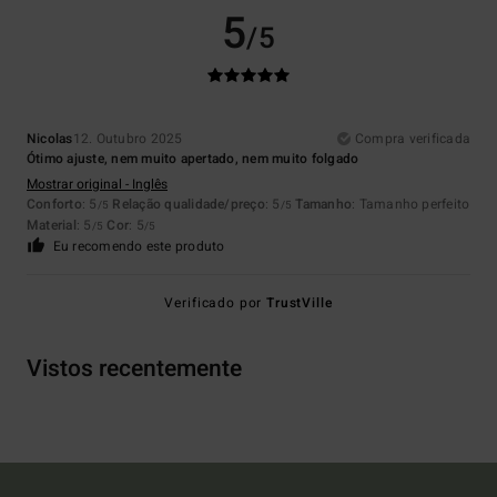
5
/5
Nicolas
12. Outubro 2025
Compra verificada
Ótimo ajuste, nem muito apertado, nem muito folgado
Mostrar original - Inglês
Conforto
: 5
Relação qualidade/preço
: 5
Tamanho
: Tamanho perfeito
/5
/5
Material
: 5
Cor
: 5
/5
/5
Eu recomendo este produto
Verificado por
TrustVille
Vistos recentemente