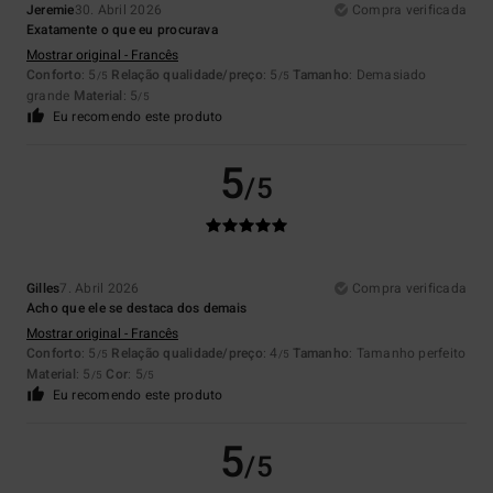
Jeremie
30. Abril 2026
Compra verificada
Exatamente o que eu procurava
Mostrar original - Francês
Conforto
: 5
Relação qualidade/preço
: 5
Tamanho
: Demasiado
/5
/5
grande
Material
: 5
/5
Eu recomendo este produto
5
/5
Gilles
7. Abril 2026
Compra verificada
Acho que ele se destaca dos demais
Mostrar original - Francês
Conforto
: 5
Relação qualidade/preço
: 4
Tamanho
: Tamanho perfeito
/5
/5
Material
: 5
Cor
: 5
/5
/5
Eu recomendo este produto
5
/5