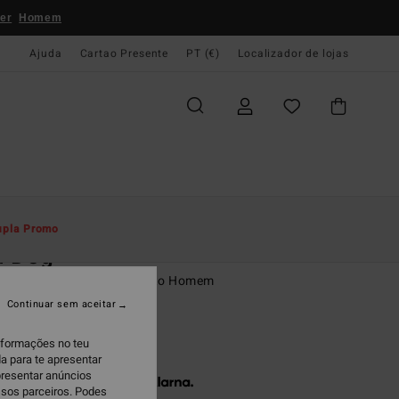
er
Homem
Ajuda
Cartao Presente
PT (€)
Localizador de lojas
e Início
Homem
Roupas
Casacos
upla Promo
d Dog
o com fecho de correr Preto Homem
Continuar sem aceitar
,95
46%
0,17
informações no teu
a para te apresentar
presentar anúncios
 x € 23,39 sem juros com a
ssos parceiros. Podes