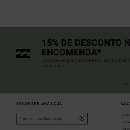
15% DE DESCONTO N
ENCOMENDA*
Subscreve para receberes as mais rec
exclusivas.
(*) 
ENCONTRE UMA LOJA
AJU
Esta
Envi
Faze