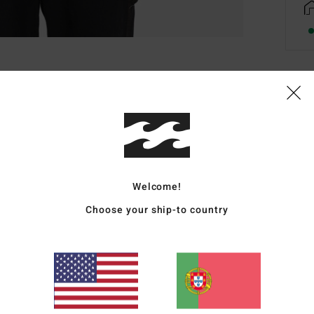
Deta
Casac
Estil
Carac
Welcome!
Choose your ship-to country
T
algo
L
toq
E
P