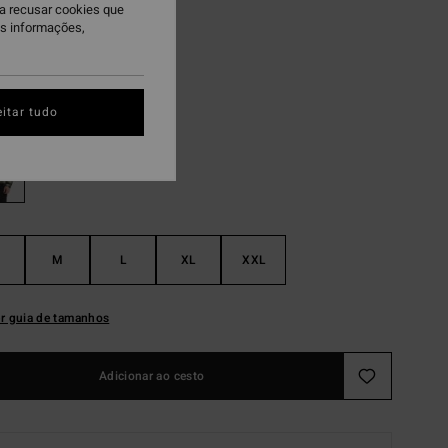
ra recusar cookies que
AS
is informações,
 PROMO 10%
ack
itar tudo
M
L
XL
XXL
r guia de tamanhos
Adicionar ao cesto