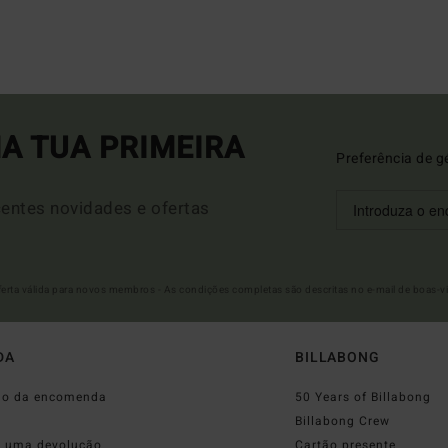
A TUA PRIMEIRA
Preferência de g
entes novidades e ofertas
Oferta válida para novos membros - As condições completas são descritas no e-mail de boas-v
DA
BILLABONG
do da encomenda
50 Years of Billabong
o
Billabong Crew
r uma devolução
Cartão presente