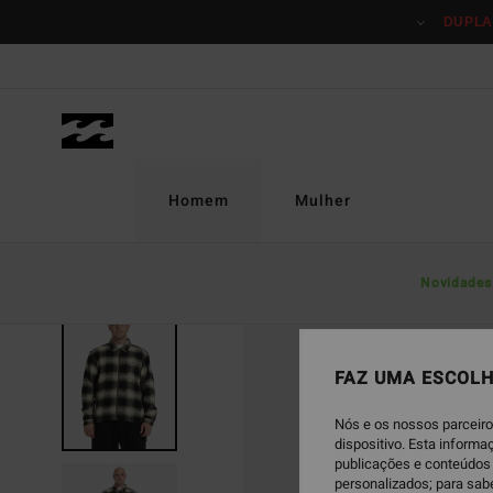
Avançar
DUPLA
para
a
informação
do
produto
Homem
Mulher
Novidades
FAZ UMA ESCOLH
Nós e os nossos parceiro
dispositivo. Esta inform
publicações e conteúdos 
personalizados; para sab