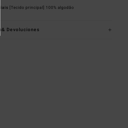
riais
[Tecido principal] 100% algodão
o& Devoluciones