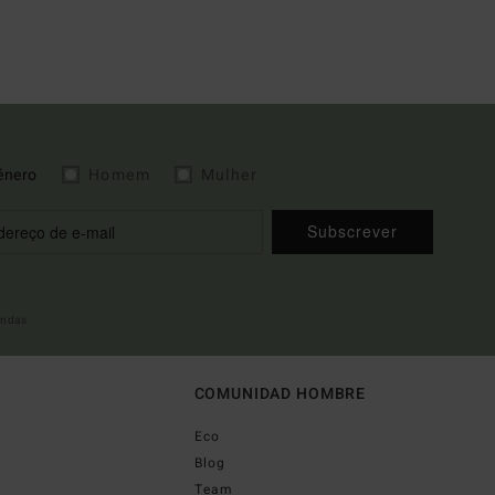
énero
Homem
Mulher
Subscrever
indas
COMUNIDAD HOMBRE
Eco
Blog
Team