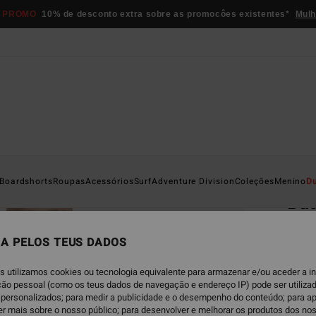
 PROMO
10% de desconto extra sobre as promocôes existentes*
Mulh
Página D
Boardshorts
Roupas
Acessórios
Surf
Adventure Division
Coleções
Menino
D
Ba
Casac
A PELOS TEUS DADOS
€ 129
€ 7
s utilizamos cookies ou tecnologia equivalente para armazenar e/ou aceder a 
ação pessoal (como os teus dados de navegação e endereço IP) pode ser utilizad
personalizados; para medir a publicidade e o desempenho do conteúdo; para a
Paga 3
er mais sobre o nosso público; para desenvolver e melhorar os produtos dos no