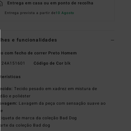
Entrega em casa ou em ponto de recolha
Entrega prevista a partir de
10 Agosto
lhes e funcionalidades
o com fecho de correr Preto Homem
o
24A151601
Código de Cor
blk
terísticas
ecido:
Tecido pesado em xadrez em mistura de
dão e poliéster
avagem:
Lavagem da peça com sensação suave ao
ue
tiqueta de marca da coleção Bad Dog
arte da coleção Bad dog