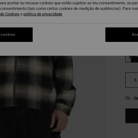
para aceitar ou recusar cookies que estão sujeitos ao teu consentimento, ou pa
OFERT
u consentimento (tais como certos cookies de medição de audiências). Para ma
DUPLA
a de Cookies
e
política de privacidade
Bl
Cor
 cookies
Ace
S
Ve