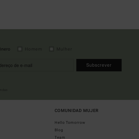
énero
Homem
Mulher
Subscrever
indas
COMUNIDAD MUJER
Hello Tomorrow
Blog
Team