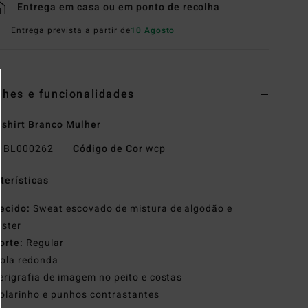
Entrega em casa ou em ponto de recolha
Entrega prevista a partir de
10 Agosto
lhes e funcionalidades
shirt Branco Mulher
o
BL000262
Código de Cor
wcp
terísticas
ecido:
Sweat escovado de mistura de algodão e
éster
orte:
Regular
ola redonda
erigrafia de imagem no peito e costas
olarinho e punhos contrastantes