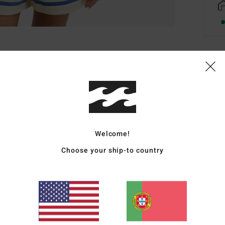
Deta
Sweat
Estil
Carac
Welcome!
Choose your ship-to country
T
poli
C
G
S
C