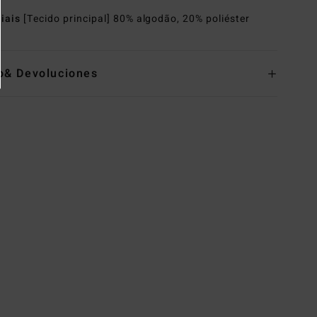
riais
[Tecido principal] 80% algodão, 20% poliéster
o& Devoluciones