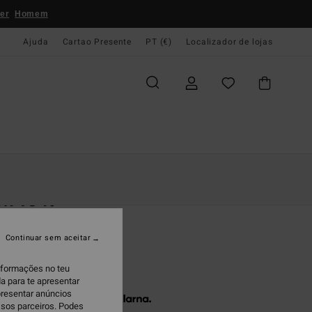
er
Homem
Ajuda
Cartao Presente
PT (€)
Localizador de lojas
e Início
Mulher
Roupas
Sweats
k To It
shirt Branco Mulher
Continuar sem aceitar
95
37%
7,77
informações no teu
a para te apresentar
presentar anúncios
 x € 12,59 sem juros com a
ssos parceiros. Podes