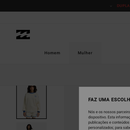
Avançar
DUPLA
para
a
informação
do
produto
Homem
Mulher
FAZ UMA ESCOLH
Nós e os nossos parceiro
dispositivo. Esta inform
publicações e conteúdos 
personalizados; para sab