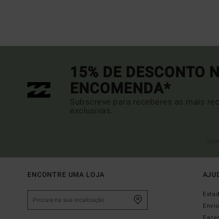
15% DE DESCONTO N
ENCOMENDA*
Subscreve para receberes as mais rec
exclusivas.
(*) 
ENCONTRE UMA LOJA
AJU
Esta
Envi
Faze