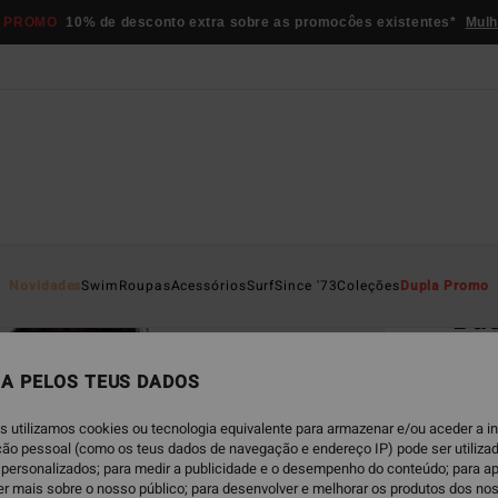
 PROMO
10% de desconto extra sobre as promocôes existentes*
Mulh
Página D
Novidades
Swim
Roupas
Acessórios
Surf
Since '73
Coleções
Dupla Promo
Bac
Sweat
A PELOS TEUS DADOS
€ 59,
€ 3
s utilizamos cookies ou tecnologia equivalente para armazenar e/ou aceder a 
ação pessoal (como os teus dados de navegação e endereço IP) pode ser utilizad
personalizados; para medir a publicidade e o desempenho do conteúdo; para a
Paga 3
er mais sobre o nosso público; para desenvolver e melhorar os produtos dos no