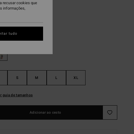
ra recusar cookies que
AS
is informações,
 PROMO 10%
ite Cap
itar tudo
S
M
L
XL
r guia de tamanhos
Adicionar ao cesto