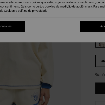
para aceitar ou recusar cookies que estão sujeitos ao teu consentimento, ou pa
OFERT
u consentimento (tais como certos cookies de medição de audiências). Para ma
DUPLA
a de Cookies
e
política de privacidade
Wh
Cor
 cookies
Ace
XS
Ve