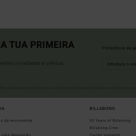
A TUA PRIMEIRA
Preferência de g
entes novidades e ofertas
Oferta válida para novos membros - As condições completas são descritas no e-mail de boas-v
DA
BILLABONG
do da encomenda
50 Years of Billabong
o
Billabong Crew
r uma devolução
Cartão presente