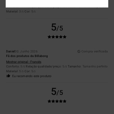
Mostrar original - Neerlandês
Conforto
: 4
Relação qualidade/preço
: 4
Tamanho
: Tamanho perfeito
/5
/5
Material
: 3
Cor
: 5
/5
/5
5
/5
Daniel
30. Junho 2026
Compra verificada
Fã dos produtos da Billabong
Mostrar original - Francês
Conforto
: 5
Relação qualidade/preço
: 5
Tamanho
: Tamanho perfeito
/5
/5
Material
: 5
Cor
: 5
/5
/5
Eu recomendo este produto
5
/5