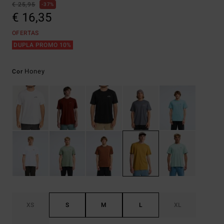
€ 25,95
37%
€ 16,35
OFERTAS
DUPLA PROMO 10%
Honey
Cor
XS
S
M
L
XL