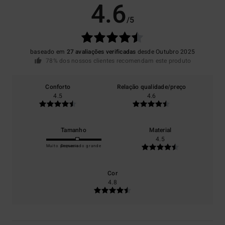
4.6
/5
baseado em
27 avaliações verificadas
desde Outubro 2025
78% dos nossos clientes recomendam este produto
Conforto
Relação qualidade/preço
4.5
4.6
Tamanho
Material
4.5
Muito pequeno
Demasiado grande
Cor
4.8