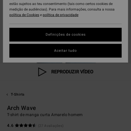
estão sujeitos ao teu consentimento (tais como certos cookies de
medição de audiências). Para mais informações, consulta a nossa
política de Cookies
e
política de privacidade
Definições de cookies
Aceitar tudo
REPRODUZIR VÍDEO
T-Shirts
Arch Wave
T-shirt de manga curta Amarelo homem
4.6
(27 Avaliações)