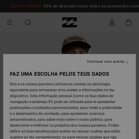
Avançar
DUPLA PROMO
10% de desconto extra sobre as promocôes exi
para
a
informação
do
produto
Continuar sem aceitar
FAZ UMA ESCOLHA PELOS TEUS DADOS
Nós e os nossos parceiros utilizamos cookies ou tecnologia
equivalente para armazenar e/ou aceder a informações no teu
dispositivo. Esta informação pessoal (como os teus dados de
navegação e endereço IP) pode ser utilizada para te apresentar
publicações e conteúdos personalizados; para medir a publicidade
e o desempenho do conteúdo; para apresentar anúncios
personalizados; para saber mais sobre o nosso público; para
desenvolver e melhorar os produtos dos nossos parceiros. Podes
definir as tuas escolhas para aceitar ou recusar cookies que estão
sujeitos ao teu consentimento, ou para recusar cookies que não