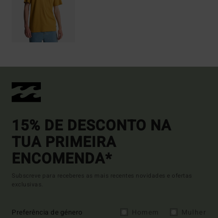
15% DE DESCONTO NA
TUA PRIMEIRA
ENCOMENDA*
Subscreve para receberes as mais recentes novidades e ofertas
exclusivas.
Preferência de género
Homem
Mulher