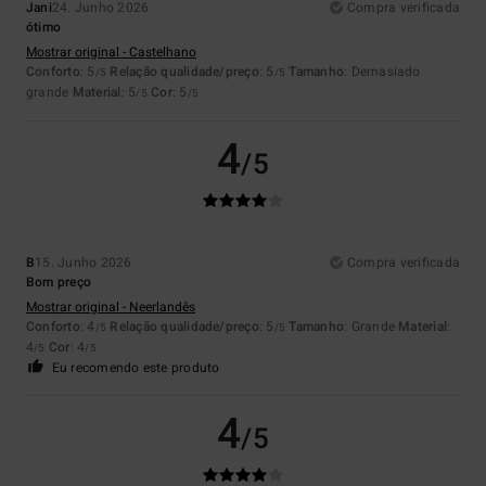
Jani
24. Junho 2026
Compra verificada
ótimo
Mostrar original - Castelhano
Conforto
: 5
Relação qualidade/preço
: 5
Tamanho
: Demasiado
/5
/5
grande
Material
: 5
Cor
: 5
/5
/5
4
/5
B
15. Junho 2026
Compra verificada
Bom preço
Mostrar original - Neerlandês
Conforto
: 4
Relação qualidade/preço
: 5
Tamanho
: Grande
Material
:
/5
/5
4
Cor
: 4
/5
/5
Eu recomendo este produto
4
/5