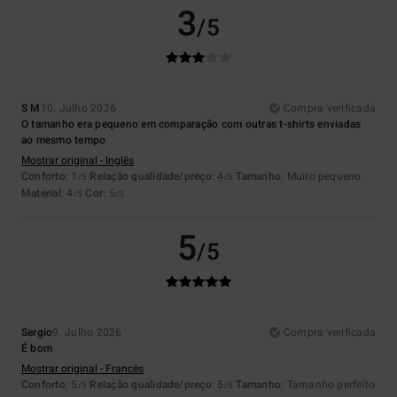
3
/5
S M
10. Julho 2026
Compra verificada
O tamanho era pequeno em comparação com outras t-shirts enviadas
ao mesmo tempo
Mostrar original - Inglês
Conforto
: 1
Relação qualidade/preço
: 4
Tamanho
: Muito pequeno
/5
/5
Material
: 4
Cor
: 5
/5
/5
5
/5
Sergio
9. Julho 2026
Compra verificada
É bom
Mostrar original - Francês
Conforto
: 5
Relação qualidade/preço
: 5
Tamanho
: Tamanho perfeito
/5
/5