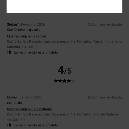
Stefan
7. Fevereiro 2026
Compra verificada
Confortável e quente
Mostrar original - Francês
Conforto
: 5
Relação qualidade/preço
: 5
Tamanho
: Tamanho perfeito
/5
/5
Material
: 5
Cor
: 5
/5
/5
Eu recomendo este produto
4
/5
Idoya
7. Janeiro 2026
Compra verificada
sem mais
Mostrar original - Castelhano
Conforto
: 5
Relação qualidade/preço
: 4
Tamanho
: Grande
Material
:
/5
/5
4
Cor
: 5
/5
/5
Eu recomendo este produto