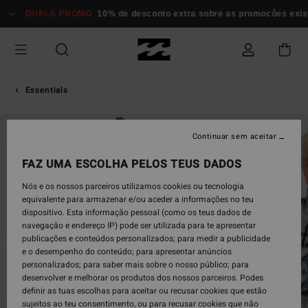
Avançar
DUPLA PROMO
10% de desconto extra sobre as promocôes exi
para
a
informação
do
produto
Essentials
Continuar sem aceitar
FAZ UMA ESCOLHA PELOS TEUS DADOS
Nós e os nossos parceiros utilizamos cookies ou tecnologia
equivalente para armazenar e/ou aceder a informações no teu
dispositivo. Esta informação pessoal (como os teus dados de
navegação e endereço IP) pode ser utilizada para te apresentar
publicações e conteúdos personalizados; para medir a publicidade
e o desempenho do conteúdo; para apresentar anúncios
personalizados; para saber mais sobre o nosso público; para
desenvolver e melhorar os produtos dos nossos parceiros. Podes
definir as tuas escolhas para aceitar ou recusar cookies que estão
sujeitos ao teu consentimento, ou para recusar cookies que não