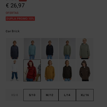
€ 26,97
OFERTAS
DUPLA PROMO 10%
Brick
Cor
XS/8
S/10
M/12
L/14
XL/16