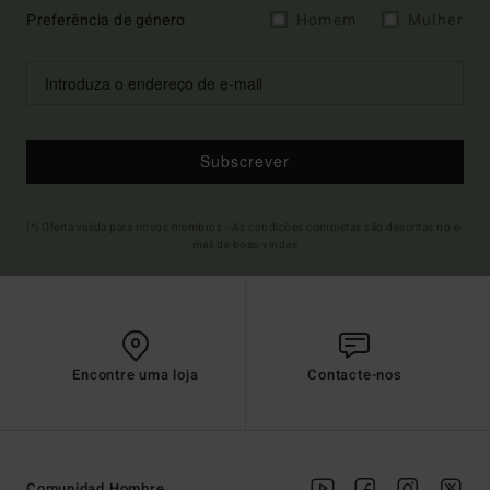
Preferência de género
Homem
Mulher
Subscrever
(*) Oferta válida para novos membros - As condições completas são descritas no e-
mail de boas-vindas
Encontre uma loja
Contacte-nos
Comunidad Hombre