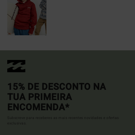
15% DE DESCONTO NA
TUA PRIMEIRA
ENCOMENDA*
Subscreve para receberes as mais recentes novidades e ofertas
exclusivas.