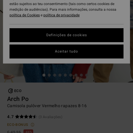
estão sujeitos ao teu consentimento (tais como certos cookies de
medição de audiências). Para mais informações, consulta a nossa
política de Cookies
e
política de privacidade
Definições de cookies
Aceitar tudo
ECO
Arch Po
Camisola pulôver Vermelho rapazes 8-16
4.7
(3 Avaliações)
ECO-BONUS
€ 49,95
46%