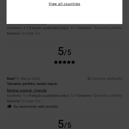
View all countries
Michel
17. Abril 2026
Compra verificada
Estou a escrever esta avaliação porque comprei este produto e ele
satisfaz-me plenamente. É um produto muito bom.
Mostrar original - Francês
Conforto
: 4
Relação qualidade/preço
: 4
Tamanho
: Tamanho perfeito
/5
/5
Material
: 4
Cor
: 4
/5
/5
5
/5
Mael
19. Março 2026
Compra verificada
Tamanho perfeito, tecido macio.
Mostrar original - Francês
Conforto
: 5
Relação qualidade/preço
: 5
Tamanho
: Tamanho perfeito
/5
/5
Material
: 5
Cor
: 5
/5
/5
Eu recomendo este produto
5
/5