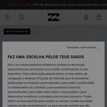
Avançar
DUPLA PROMO
10% de desconto extra sobre as promocôes exi
para
a
informação
do
produto
NOVO PRODUTO
Continuar sem aceitar
FAZ UMA ESCOLHA PELOS TEUS DADOS
Nós e os nossos parceiros utilizamos cookies ou tecnologia
equivalente para armazenar e/ou aceder a informações no teu
dispositivo. Esta informação pessoal (como os teus dados de
navegação e endereço IP) pode ser utilizada para te apresentar
publicações e conteúdos personalizados; para medir a publicidade
e o desempenho do conteúdo; para apresentar anúncios
personalizados; para saber mais sobre o nosso público; para
desenvolver e melhorar os produtos dos nossos parceiros. Podes
definir as tuas escolhas para aceitar ou recusar cookies que estão
sujeitos ao teu consentimento, ou para recusar cookies que não