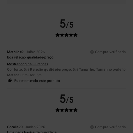
5
/5
Mathilde
2. Julho 2026
Compra verificada
boa relação qualidade-preço
Mostrar original - Francês
Conforto
: 5
Relação qualidade/preço
: 5
Tamanho
: Tamanho perfeito
/5
/5
Material
: 5
Cor
: 5
/5
/5
Eu recomendo este produto
5
/5
Coralie
29. Junho 2026
Compra verificada
Uma peça básica de qualidade