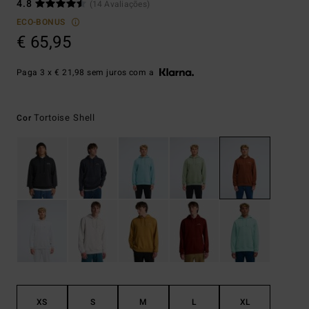
4.8
(14 Avaliações)
ECO-BONUS
€ 65,95
Paga 3 x € 21,98 sem juros com a
Tortoise Shell
Cor
XS
S
M
L
XL