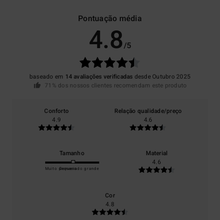
Pontuação média
4.8
/5
baseado em
14 avaliações verificadas
desde Outubro 2025
71% dos nossos clientes recomendam este produto
Conforto
Relação qualidade/preço
4.9
4.6
Tamanho
Material
4.6
Muito pequeno
Demasiado grande
Cor
4.8