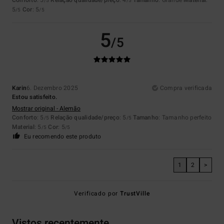
/5
/5
5
Cor
: 5
/5
/5
5
/5
Karin
6. Dezembro 2025
Compra verificada
Estou satisfeito.
Mostrar original - Alemão
Conforto
: 5
Relação qualidade/preço
: 5
Tamanho
: Tamanho perfeito
/5
/5
Material
: 5
Cor
: 5
/5
/5
Eu recomendo este produto
1
2
>
Verificado por
TrustVille
Vistos recentemente