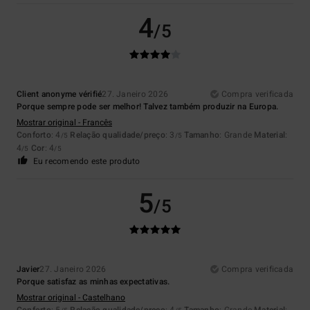
4
/5
Client anonyme vérifié
27. Janeiro 2026
Compra verificada
Porque sempre pode ser melhor! Talvez também produzir na Europa.
Mostrar original - Francês
Conforto
: 4
Relação qualidade/preço
: 3
Tamanho
: Grande
Material
:
/5
/5
4
Cor
: 4
/5
/5
Eu recomendo este produto
5
/5
Javier
27. Janeiro 2026
Compra verificada
Porque satisfaz as minhas expectativas.
Mostrar original - Castelhano
Conforto
: 5
Relação qualidade/preço
: 4
Tamanho
: Grande
Material
: