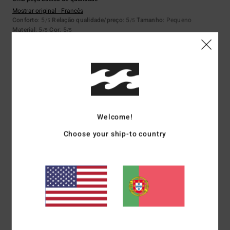
Mostrar original - Francês
Conforto
: 5
Relação qualidade/preço
: 5
Tamanho
: Pequeno
/5
/5
Material
: 5
Cor
: 5
/5
/5
5
/5
Matthieu
29. Junho 2026
Compra verificada
Welcome!
corte e cor
Mostrar original - Francês
Choose your ship-to country
Conforto
: 5
Relação qualidade/preço
: 4
Tamanho
: Tamanho perfeito
/5
/5
Material
: 5
Cor
: 5
/5
/5
Eu recomendo este produto
5
/5