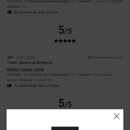
Conforto
: 4
Relação qualidade/preço
: 4
Tamanho
: Tamanho perfeito
/5
/5
Material
: 5
/5
Eu recomendo este produto
5
/5
Jill
9. Julho 2026
Compra verificada
T-shirt clássica da Billabong
Mostrar original - Inglês
Conforto
: 5
Relação qualidade/preço
: 5
Tamanho
: Demasiado
/5
/5
grande
Material
: 5
Cor
: 5
/5
/5
Eu recomendo este produto
5
/5