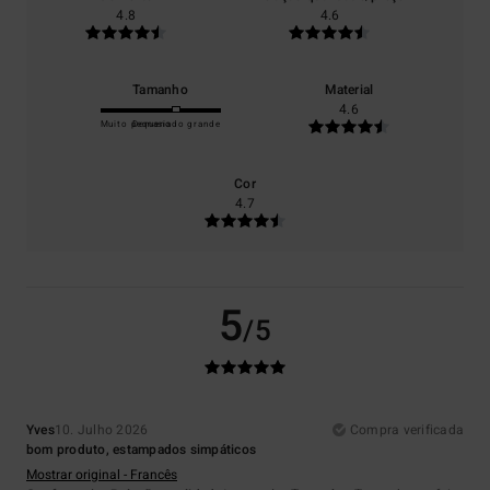
4.8
4.6
Tamanho
Material
4.6
Muito pequeno
Demasiado grande
Cor
4.7
5
/5
Yves
10. Julho 2026
Compra verificada
bom produto, estampados simpáticos
Mostrar original - Francês