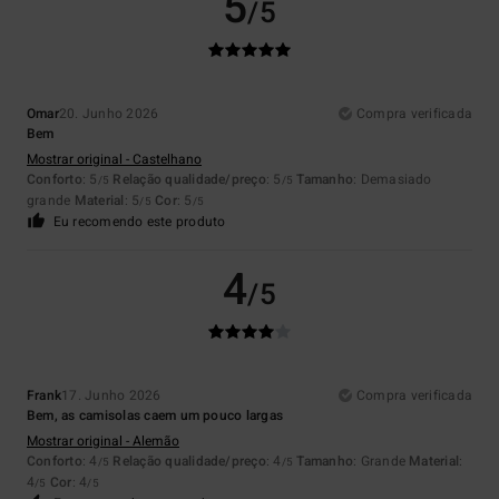
5
/5
Omar
20. Junho 2026
Compra verificada
Bem
Mostrar original - Castelhano
Conforto
: 5
Relação qualidade/preço
: 5
Tamanho
: Demasiado
/5
/5
grande
Material
: 5
Cor
: 5
/5
/5
Eu recomendo este produto
4
/5
Frank
17. Junho 2026
Compra verificada
Bem, as camisolas caem um pouco largas
Mostrar original - Alemão
Conforto
: 4
Relação qualidade/preço
: 4
Tamanho
: Grande
Material
:
/5
/5
4
Cor
: 4
/5
/5