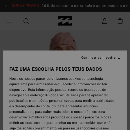
Avançar
DUPLA PROMO
10% de desconto extra sobre as promocôes exi
para
a
informação
do
produto
Continuar sem aceitar
FAZ UMA ESCOLHA PELOS TEUS DADOS
Nós e os nossos parceiros utilizamos cookies ou tecnologia
equivalente para armazenar e/ou aceder a informações no teu
dispositivo. Esta informação pessoal (como os teus dados de
navegação e endereço IP) pode ser utilizada para te apresentar
publicações e conteúdos personalizados; para medir a publicidade
e o desempenho do conteúdo; para apresentar anúncios
personalizados; para saber mais sobre o nosso público; para
desenvolver e melhorar os produtos dos nossos parceiros. Podes
definir as tuas escolhas para aceitar ou recusar cookies que estão
sujeitos ao teu consentimento, ou para recusar cookies que não