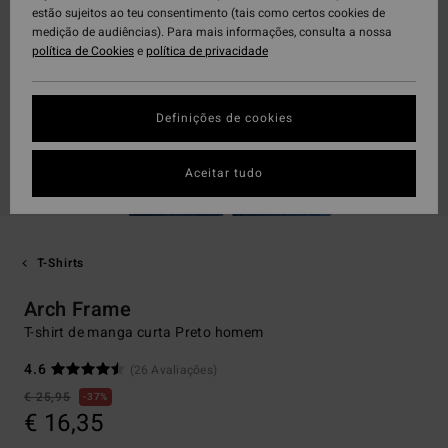
estão sujeitos ao teu consentimento (tais como certos cookies de
medição de audiências). Para mais informações, consulta a nossa
política de Cookies
e
política de privacidade
Definições de cookies
Aceitar tudo
T-Shirts
Arch Frame
T-shirt de manga curta Preto homem
4.6
(26 Avaliações)
€ 25,95
37%
€ 16,35