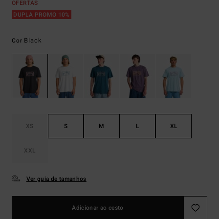
OFERTAS
DUPLA PROMO 10%
Black
Cor
XS
S
M
L
XL
XXL
Ver guia de tamanhos
Adicionar ao cesto