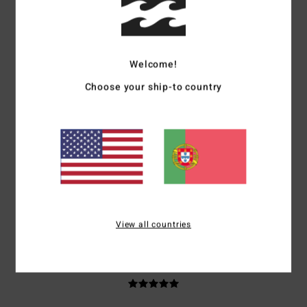
Gaetan
4. Julho 2026
Compra verificada
Perfeito
Mostrar original - Francês
Conforto
: 5
Relação qualidade/preço
: 5
Tamanho
: Tamanho perfeito
/5
/5
Material
: 5
Cor
: 5
/5
/5
Welcome!
Eu recomendo este produto
Choose your ship-to country
4
/5
Olivier
2. Julho 2026
Compra verificada
Comprei-o
Mostrar original - Francês
Eu recomendo este produto
View all countries
5
/5