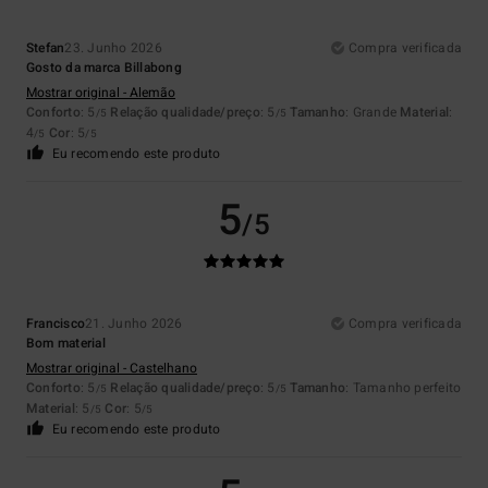
Stefan
23. Junho 2026
Compra verificada
Gosto da marca Billabong
Mostrar original - Alemão
Conforto
: 5
Relação qualidade/preço
: 5
Tamanho
: Grande
Material
:
/5
/5
4
Cor
: 5
/5
/5
Eu recomendo este produto
5
/5
Francisco
21. Junho 2026
Compra verificada
Bom material
Mostrar original - Castelhano
Conforto
: 5
Relação qualidade/preço
: 5
Tamanho
: Tamanho perfeito
/5
/5
Material
: 5
Cor
: 5
/5
/5
Eu recomendo este produto