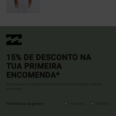
15% DE DESCONTO NA
TUA PRIMEIRA
ENCOMENDA*
Subscreve para receberes as mais recentes novidades e ofertas
exclusivas.
Preferência de género
Homem
Mulher