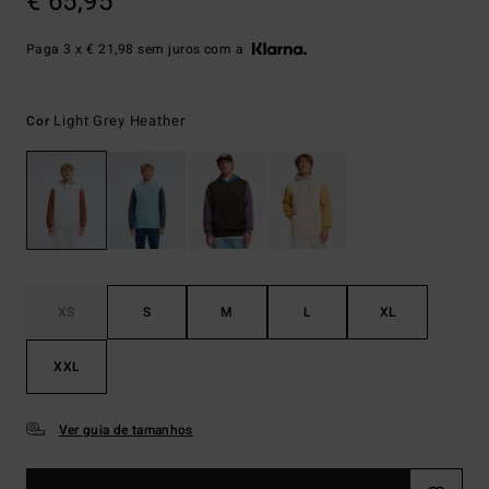
€ 65,95
Paga 3 x € 21,98 sem juros com a
Light Grey Heather
Cor
XS
S
M
L
XL
XXL
Ver guia de tamanhos