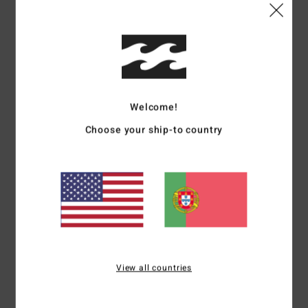
Ghislaine
10. Julho 2026
Compra verificada
bonito casaco, original na sua combinação de cores
Mostrar original - Francês
5
/5
Welcome!
Choose your ship-to country
Mariano
9. Julho 2026
Compra verificada
Super
Mostrar original - Castelhano
Conforto
: 5
Relação qualidade/preço
: 5
Tamanho
: Tamanho perfeito
/5
/5
Material
: 5
Cor
: 5
/5
/5
Eu recomendo este produto
5
/5
View all countries