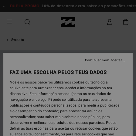
Avançar
DUPLA PROMO
10% de desconto extra sobre as promocôes exi
para
a
informação
do
produto
Sweats
NOVO PRODUTO
Continuar sem aceitar
FAZ UMA ESCOLHA PELOS TEUS DADOS
Nós e os nossos parceiros utilizamos cookies ou tecnologia
equivalente para armazenar e/ou aceder a informações no teu
dispositivo. Esta informação pessoal (como os teus dados de
navegação e endereço IP) pode ser utilizada para te apresentar
publicações e conteúdos personalizados; para medir a publicidade
e o desempenho do conteúdo; para apresentar anúncios
personalizados; para saber mais sobre o nosso público; para
desenvolver e melhorar os produtos dos nossos parceiros. Podes
definir as tuas escolhas para aceitar ou recusar cookies que estão
sujeitos ao teu consentimento, ou para recusar cookies que não