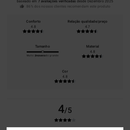
baseado em
7 avaliações verificadas
desde Dezembro 2025
86% dos nossos clientes recomendam este produto
Conforto
Relação qualidade/preço
4.8
4.7
Tamanho
Material
4.8
Muito pequeno
Demasiado grande
Cor
4.8
4
/5