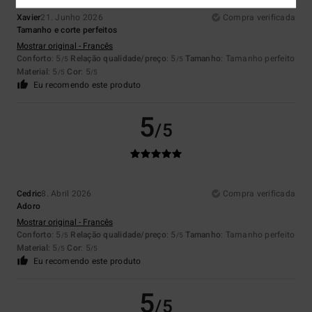
Xavier
21. Junho 2026
Compra verificada
Tamanho e corte perfeitos
Mostrar original - Francês
Conforto
: 5
Relação qualidade/preço
: 5
Tamanho
: Tamanho perfeito
/5
/5
Material
: 5
Cor
: 5
/5
/5
Eu recomendo este produto
5
/5
Cedric
8. Abril 2026
Compra verificada
Adoro
Mostrar original - Francês
Conforto
: 5
Relação qualidade/preço
: 5
Tamanho
: Tamanho perfeito
/5
/5
Material
: 5
Cor
: 5
/5
/5
Eu recomendo este produto
5
/5