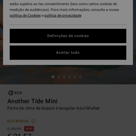
estão sujeitos ao teu consentimento (tais como certos cookies de
medição de audiências). Para mais informações, consulta a nossa
política de Cookies
e
política de privacidade
Definições de cookies
Aceitar tudo
ECO
Another Tide Mini
Parte de cima de biquíni triangular Azul Mulher
ECO-BONUS
€ 39,95
46%