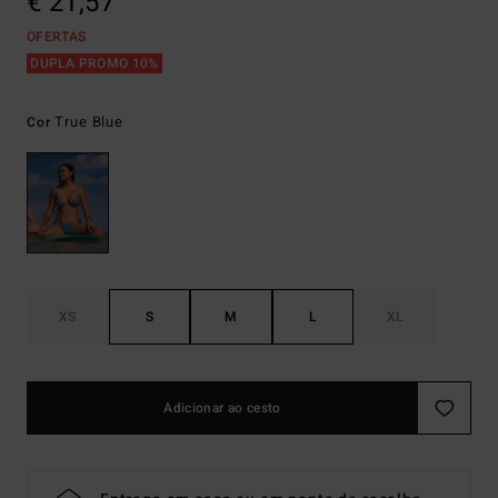
€ 21,57
OFERTAS
DUPLA PROMO 10%
True Blue
Cor
XS
S
M
L
XL
Adicionar ao cesto