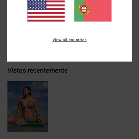
Marca:
Logótipo bordado
Materiais
78% Nylon Reciclado 22% Elastano
View all countries
Envio& Devoluciones
Vistos recentemente