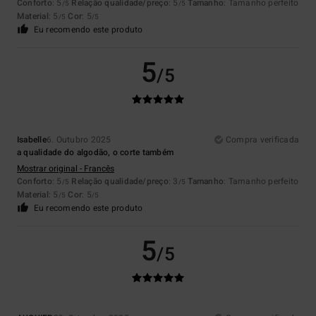
Conforto
: 5
Relação qualidade/preço
: 5
Tamanho
: Tamanho perfeito
/5
/5
Material
: 5
Cor
: 5
/5
/5
Eu recomendo este produto
5
/5
Isabelle
6. Outubro 2025
Compra verificada
a qualidade do algodão, o corte também
Mostrar original - Francês
Conforto
: 5
Relação qualidade/preço
: 3
Tamanho
: Tamanho perfeito
/5
/5
Material
: 5
Cor
: 5
/5
/5
Eu recomendo este produto
5
/5