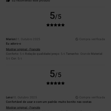
Eu recomendo este produto
5
/5
Marion
31. Outubro 2025
Compra verificada
Eu adoro-o
Mostrar original - Francês
Conforto
: 5
Relação qualidade/preço
: 5
Tamanho
: Grande
Material
:
/5
/5
5
Cor
: 5
/5
/5
5
/5
Lena
10. Outubro 2025
Compra verificada
Confortável de usar e com um padrão muito bonito nas costas
Mostrar original - Francês