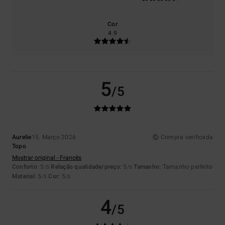
Cor
4.9
5
/5
Aurelie
15. Março 2026
Compra verificada
Topo
Mostrar original - Francês
Conforto
: 5
Relação qualidade/preço
: 5
Tamanho
: Tamanho perfeito
/5
/5
Material
: 5
Cor
: 5
/5
/5
4
/5