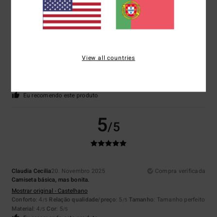
5
/5
Client anonyme vérifié
1. Fevereiro 2026
Compra verificada
Boa qualidade
View all countries
Mostrar original - Francês
Conforto
: 5
Relação qualidade/preço
: 5
Tamanho
: Tamanho perfeito
/5
/5
Material
: 5
Cor
: 5
/5
/5
Eu recomendo este produto
5
/5
Claudia Cecilia
20. Novembro 2025
Compra verificada
Camiseta básica, mas bonita.
Mostrar original - Castelhano
Conforto
: 4
Relação qualidade/preço
: 5
Tamanho
: Tamanho perfeito
/5
/5
Material
: 4
Cor
: 5
/5
/5