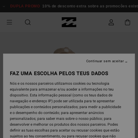
Avançar
DUPLA PROMO
10% de desconto extra sobre as promocôes exi
para
a
informação
do
produto
Continuar sem aceitar
FAZ UMA ESCOLHA PELOS TEUS DADOS
Nós e os nossos parceiros utilizamos cookies ou tecnologia
equivalente para armazenar e/ou aceder a informações no teu
dispositivo. Esta informação pessoal (como os teus dados de
navegação e endereço IP) pode ser utilizada para te apresentar
publicações e conteúdos personalizados; para medir a publicidade
e o desempenho do conteúdo; para apresentar anúncios
personalizados; para saber mais sobre o nosso público; para
desenvolver e melhorar os produtos dos nossos parceiros. Podes
definir as tuas escolhas para aceitar ou recusar cookies que estão
sujeitos ao teu consentimento, ou para recusar cookies que não