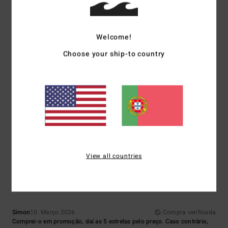
Conforto
: 3
Tamanho
: Tamanho perfeito
Material
: 5
Cor
: 4
/5
/5
/5
5
/5
Welcome!
Choose your ship-to country
Dana
11. Março 2026
Compra verificada
Está bem
Mostrar original - Francês
Conforto
: 5
Relação qualidade/preço
: 5
Tamanho
: Grande
Material
:
/5
/5
5
Cor
: 5
/5
/5
Eu recomendo este produto
5
View all countries
/5
Simon
10. Março 2026
Compra verificada
Comprei-o em promoção, daí as 5 estrelas pelo preço. Caso contrário,