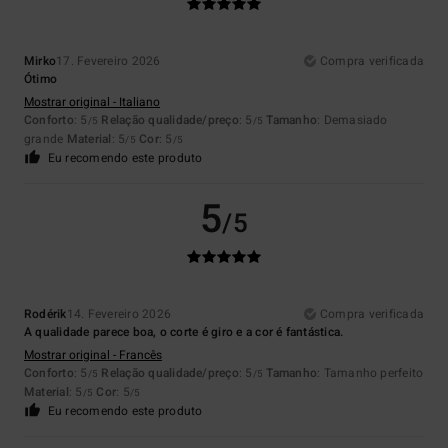
Mirko
17. Fevereiro 2026
Compra verificada
Ótimo
Mostrar original - Italiano
Conforto
: 5
Relação qualidade/preço
: 5
Tamanho
: Demasiado
/5
/5
grande
Material
: 5
Cor
: 5
/5
/5
Eu recomendo este produto
5
/5
Rodérik
14. Fevereiro 2026
Compra verificada
A qualidade parece boa, o corte é giro e a cor é fantástica.
Mostrar original - Francês
Conforto
: 5
Relação qualidade/preço
: 5
Tamanho
: Tamanho perfeito
/5
/5
Material
: 5
Cor
: 5
/5
/5
Eu recomendo este produto