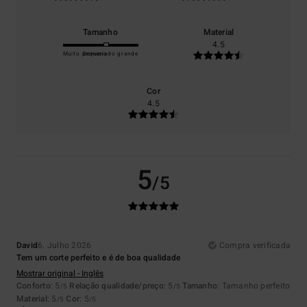
Tamanho
Material
4.5
Muito pequeno
Demasiado grande
Cor
4.5
5
/5
David
6. Julho 2026
Compra verificada
Tem um corte perfeito e é de boa qualidade
Mostrar original - Inglês
Conforto
: 5
Relação qualidade/preço
: 5
Tamanho
: Tamanho perfeito
/5
/5
Material
: 5
Cor
: 5
/5
/5