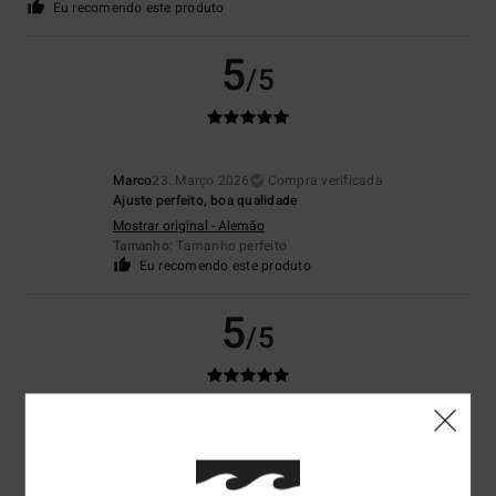
Eu recomendo este produto
5
/5
Marco
23. Março 2026
Compra verificada
Ajuste perfeito, boa qualidade
Mostrar original - Alemão
Tamanho
: Tamanho perfeito
Eu recomendo este produto
5
/5
Christophe
21. Março 2026
Compra verificada
Um look bacana ao estilo Kway
Mostrar original - Francês