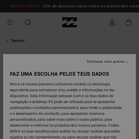
Avançar
DUPLA PROMO
10% de desconto extra sobre as promocôes exi
para
a
informação
do
produto
Sweats
Continuar sem aceitar
FAZ UMA ESCOLHA PELOS TEUS DADOS
Nós e os nossos parceiros utilizamos cookies ou tecnologia
equivalente para armazenar e/ou aceder a informações no teu
dispositivo. Esta informação pessoal (como os teus dados de
navegação e endereço IP) pode ser utilizada para te apresentar
publicações e conteúdos personalizados; para medir a publicidade
e o desempenho do conteúdo; para apresentar anúncios
personalizados; para saber mais sobre o nosso público; para
desenvolver e melhorar os produtos dos nossos parceiros. Podes
definir as tuas escolhas para aceitar ou recusar cookies que estão
sujeitos ao teu consentimento, ou para recusar cookies que não