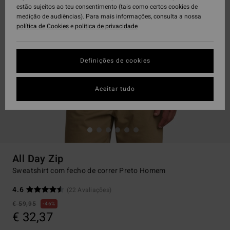
estão sujeitos ao teu consentimento (tais como certos cookies de
medição de audiências). Para mais informações, consulta a nossa
política de Cookies
e
política de privacidade
Definições de cookies
Aceitar tudo
All Day Zip
Sweatshirt com fecho de correr Preto Homem
4.6
(22 Avaliações)
€ 59,95
46%
€ 32,37