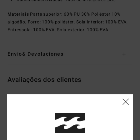
Materiais
Parte superior: 60% PU 30% Poliéster 10%
algodão, Forro: 100% poliéster, Sola interior: 100% EVA,
Entressola: 100% EVA, Sola exterior: 100% EVA
Envio& Devoluciones
Avaliações dos clientes
Pontuação média
4.5
/5
baseado em
2 avaliações verificadas
desde Maio 2026