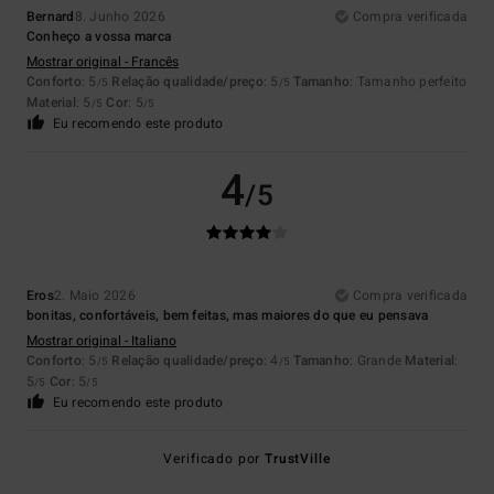
Bernard
8. Junho 2026
Compra verificada
Conheço a vossa marca
Mostrar original - Francês
Conforto
: 5
Relação qualidade/preço
: 5
Tamanho
: Tamanho perfeito
/5
/5
Material
: 5
Cor
: 5
/5
/5
Eu recomendo este produto
4
/5
Eros
2. Maio 2026
Compra verificada
bonitas, confortáveis, bem feitas, mas maiores do que eu pensava
Mostrar original - Italiano
Conforto
: 5
Relação qualidade/preço
: 4
Tamanho
: Grande
Material
:
/5
/5
5
Cor
: 5
/5
/5
Eu recomendo este produto
Verificado por
TrustVille