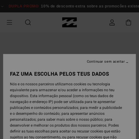
Avançar
DUPLA PROMO
10% de desconto extra sobre as promocôes existente
para
a
informação
do
produto
Continuar sem aceitar
FAZ UMA ESCOLHA PELOS TEUS DADOS
Nós e os nossos parceiros utilizamos cookies ou tecnologia
equivalente para armazenar e/ou aceder a informações no teu
dispositivo. Esta informação pessoal (como os teus dados de
navegação e endereço IP) pode ser utilizada para te apresentar
publicações e conteúdos personalizados; para medir a publicidade
e o desempenho do conteúdo; para apresentar anúncios
personalizados; para saber mais sobre o nosso público; para
desenvolver e melhorar os produtos dos nossos parceiros. Podes
definir as tuas escolhas para aceitar ou recusar cookies que estão
sujeitos ao teu consentimento, ou para recusar cookies que não