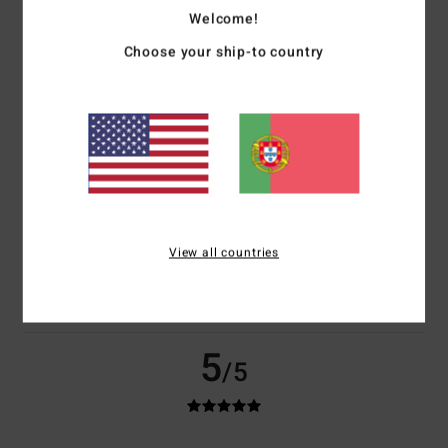
100% dos nossos clientes recomendam este produto
Welcome!
Choose your ship-to country
Conforto
Relação qualidade/preço
5.0
4.5
Tamanho
Material
5.0
Muito pequeno
Demasiado grande
Cor
View all countries
5.0
5
/5