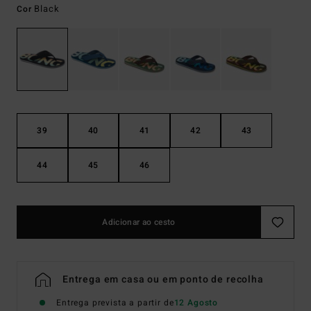
Black
Cor
39
40
41
42
43
44
45
46
Adicionar ao cesto
Entrega em casa ou em ponto de recolha
Entrega prevista a partir de
12 Agosto