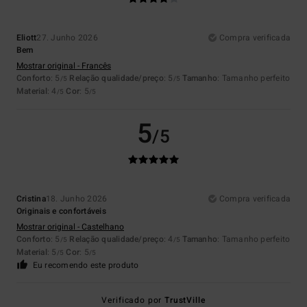
Eliott
27. Junho 2026
Compra verificada
Bem
Mostrar original - Francês
Conforto
: 5
Relação qualidade/preço
: 5
Tamanho
: Tamanho perfeito
/5
/5
Material
: 4
Cor
: 5
/5
/5
5
/5
Cristina
18. Junho 2026
Compra verificada
Originais e confortáveis
Mostrar original - Castelhano
Conforto
: 5
Relação qualidade/preço
: 4
Tamanho
: Tamanho perfeito
/5
/5
Material
: 5
Cor
: 5
/5
/5
Eu recomendo este produto
Verificado por
TrustVille