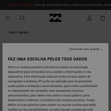
Avançar
DUPLA PROMO
10% de desconto extra sobre as promocôes exi
para
a
informação
do
produto
Basic Sandal
Continuar sem aceitar
FAZ UMA ESCOLHA PELOS TEUS DADOS
Nós e os nossos parceiros utilizamos cookies ou tecnologia
equivalente para armazenar e/ou aceder a informações no teu
dispositivo. Esta informação pessoal (como os teus dados de
navegação e endereço IP) pode ser utilizada para te apresentar
publicações e conteúdos personalizados; para medir a publicidade
e o desempenho do conteúdo; para apresentar anúncios
personalizados; para saber mais sobre o nosso público; para
desenvolver e melhorar os produtos dos nossos parceiros. Podes
definir as tuas escolhas para aceitar ou recusar cookies que estão
sujeitos ao teu consentimento, ou para recusar cookies que não