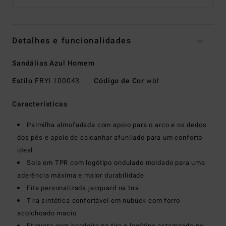
Detalhes e funcionalidades
Sandálias Azul Homem
Estilo
EBYL100043
Código de Cor
wbl
Características
Palmilha almofadada com apoio para o arco e os dedos
dos pés e apoio de calcanhar afunilado para um conforto
ideal
Sola em TPR com logótipo ondulado moldado para uma
aderência máxima e maior durabilidade
Fita personalizada jacquard na tira
Tira sintética confortável em nubuck com forro
acolchoado macio
Etiqueta com bandeira na tira e logótipo estampado no