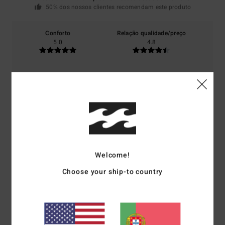
50% dos nossos clientes recomendam este produto
Conforto
Relação qualidade/preço
5.0
4.8
Tamanho
Material
4.8
Muito pequeno
Demasiado grande
Cor
5.0
Welcome!
Choose your ship-to country
5
/5