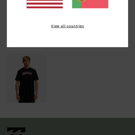
Envio& Devoluciones
View all countries
Vistos recentemente