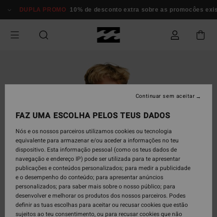
Avançar
DUPLA PROMO
10% de desconto extra sobre as promocôes existe
para
a
informação
do
produto
Continuar sem aceitar
FAZ UMA ESCOLHA PELOS TEUS DADOS
Nós e os nossos parceiros utilizamos cookies ou tecnologia
equivalente para armazenar e/ou aceder a informações no teu
dispositivo. Esta informação pessoal (como os teus dados de
navegação e endereço IP) pode ser utilizada para te apresentar
publicações e conteúdos personalizados; para medir a publicidade
e o desempenho do conteúdo; para apresentar anúncios
personalizados; para saber mais sobre o nosso público; para
desenvolver e melhorar os produtos dos nossos parceiros. Podes
definir as tuas escolhas para aceitar ou recusar cookies que estão
sujeitos ao teu consentimento, ou para recusar cookies que não