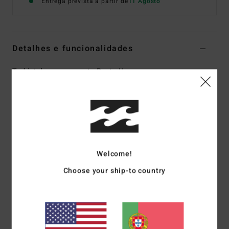
Entrega prevista a partir de
11 Agosto
Detalhes e funcionalidades
T-shirt de manga curta Preto Homem
Estilo
BL000161
Código de Cor
blk
Características
Tecido:
Jérsei de algodão [170 g/m²]
Corte:
Premium
Welcome!
Gola:
Redonda
Choose your ship-to country
Gráfico: Arte estampada à frente e atrás
Parte da coleção A.I. Forever Billabong
Materiais
[Tecido principal] 100% algodão