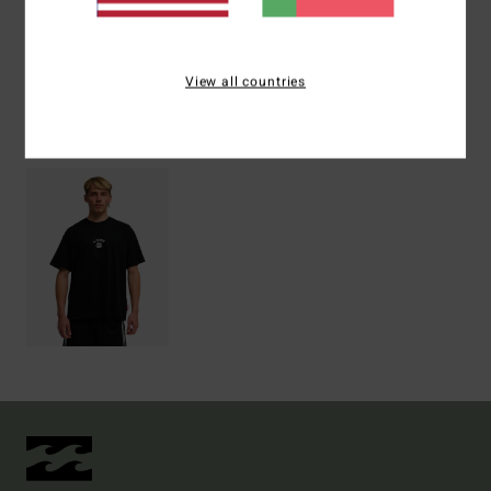
Envio& Devoluciones
View all countries
Vistos recentemente