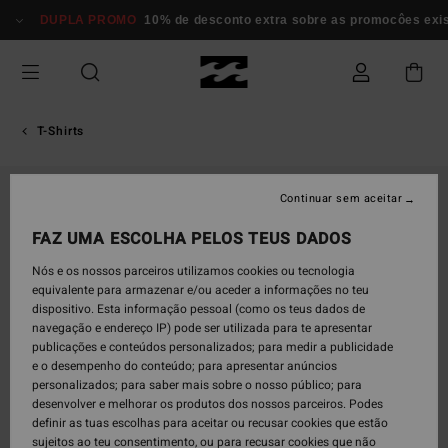
Avançar
DUPLA PROMO
10% de desconto extra sobre as promocôes existe
para
a
informação
do
produto
T-Shirts
Continuar sem aceitar
FAZ UMA ESCOLHA PELOS TEUS DADOS
Nós e os nossos parceiros utilizamos cookies ou tecnologia
equivalente para armazenar e/ou aceder a informações no teu
dispositivo. Esta informação pessoal (como os teus dados de
navegação e endereço IP) pode ser utilizada para te apresentar
publicações e conteúdos personalizados; para medir a publicidade
e o desempenho do conteúdo; para apresentar anúncios
personalizados; para saber mais sobre o nosso público; para
desenvolver e melhorar os produtos dos nossos parceiros. Podes
definir as tuas escolhas para aceitar ou recusar cookies que estão
sujeitos ao teu consentimento, ou para recusar cookies que não