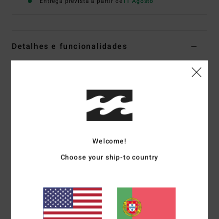
Entrega prevista a partir de
11 Agosto
Detalhes e funcionalidades
T-shirt de manga curta Preto Homem
Estilo
BL000160
Código de Cor
blk
Características
Tecido:
Algodão [180 g/m²]
Serigrafia suave ao toque
Welcome!
Etiqueta de identificação na costura lateral esquerda
Choose your ship-to country
Corte:
OG
Materiais
[Tecido principal] 100% algodão