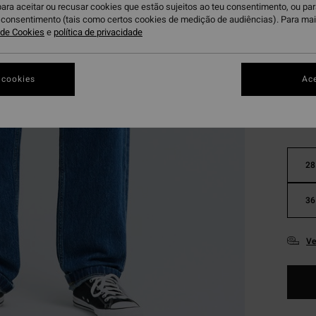
Paga 3
para aceitar ou recusar cookies que estão sujeitos ao teu consentimento, ou pa
u consentimento (tais como certos cookies de medição de audiências). Para ma
a de Cookies
e
política de privacidade
O
Cor
 cookies
Ace
28
36
Ve