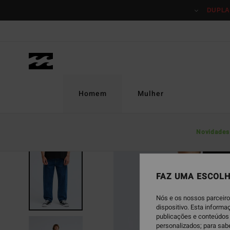
Avançar
DUPLA
para
a
informação
do
produto
Homem
Mulher
Novidades
NOVO PRODUTO
FAZ UMA ESCOLH
Nós e os nossos parceiro
dispositivo. Esta inform
publicações e conteúdos 
personalizados; para sab