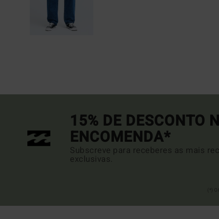
15% DE DESCONTO N
ENCOMENDA*
Subscreve para receberes as mais rec
exclusivas.
(*) 