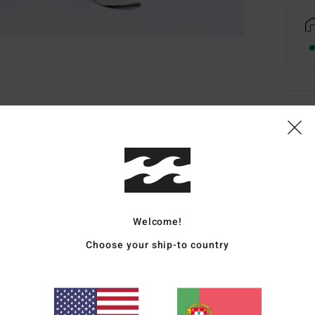
Deta
Calça
Estil
Carac
Welcome!
T
Choose your ship-to country
C
C
B
D