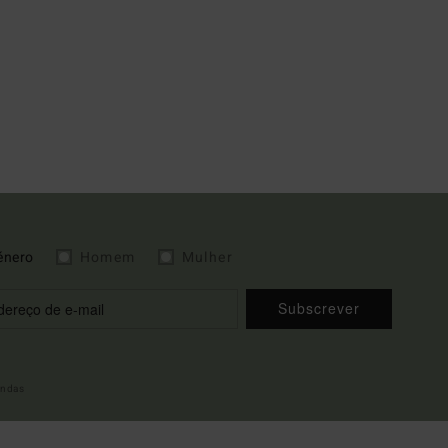
énero
Homem
Mulher
Subscrever
indas