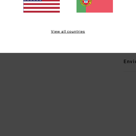
com
a
D
Mate
View all countries
recic
Envi