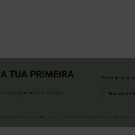
A TUA PRIMEIRA
Preferência de g
entes novidades e ofertas
Oferta válida para novos membros - As condições completas são descritas no e-mail de boas-v