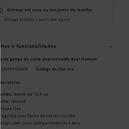
Entrega em casa ou em ponto de recolha
Entrega prevista a partir de
8 Agosto
lhes e funcionalidades
s de ganga de corte descontraído Azul Homem
o
EBYDP03009
Código de Cor
ocs
terísticas
ecido:
denim de 13,5 oz
orte:
relaxed
intura fixa
raguilha com fecho de correr e botão
esign com cinco compartimentos e dois