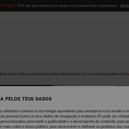
 PROMO
10% de desconto extra sobre as promocôes existentes*
Mulh
Página D
Boardshorts
Roupas
Acessórios
Surf
Adventure Division
Coleções
Menino
D
EC
73
Calça
A PELOS TEUS DADOS
ECO-B
s utilizamos cookies ou tecnologia equivalente para armazenar e/ou aceder a 
€ 7
ação pessoal (como os teus dados de navegação e endereço IP) pode ser utilizad
personalizados; para medir a publicidade e o desempenho do conteúdo; para a
er mais sobre o nosso público; para desenvolver e melhorar os produtos dos no