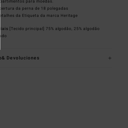
partimentos para moedas.
bertura da perna de 18 polegadas
etalhes da Etiqueta da marca Heritage
riais
[Tecido principal] 75% algodão, 25% algodão
lado
o& Devoluciones