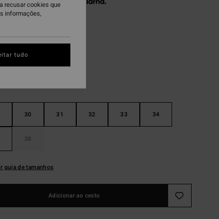
 x € 26,65 sem juros com a
ra recusar cookies que
is informações,
cean Wash
itar tudo
30
31
32
33
34
38
r guia de tamanhos
Adicionar ao cesto