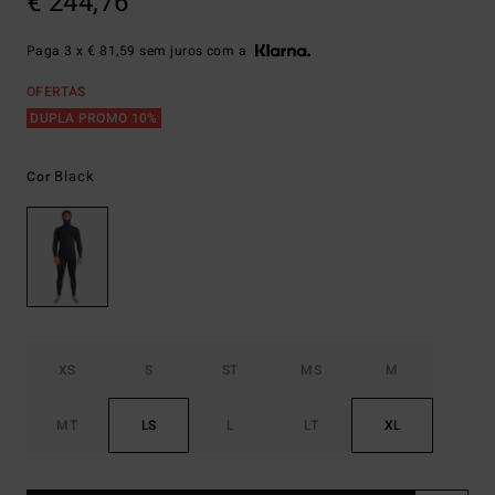
€ 244,76
Paga 3 x € 81,59 sem juros com a
OFERTAS
DUPLA PROMO 10%
Black
Cor
XS
S
ST
MS
M
MT
LS
L
LT
XL