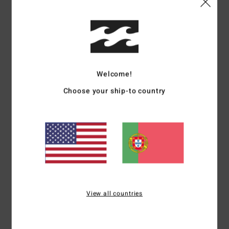
Grafeno combinado com tecido interior de silicone
elástico reciclado
Tipo de espuma:
Mistura de borracha natural de origem
sustentável - certificada pelo FSC
Feita com 85% de borracha natural e 15% de aditivos
Welcome!
sintéticos compostos por BolderBlack reciclado e óleo de
soja
Choose your ship-to country
100% sem neopreno
Tipo de corpo:
Fato completo de mangas compridas
Espessura:
504mm
Sistema de entrada:
Sistema de entrada com fecho de
correr no peito
Pormenor na costura exterior:
Costuras GBS (coladas e
com ponto invisível) para máxima flexibilidade e mínima
entrada de água
View all countries
Detalhe de costura interior:
100% de fita neo super-flex
em todo o interior
Forro:
Jérsei Recycler 100% reciclado e forro feito de