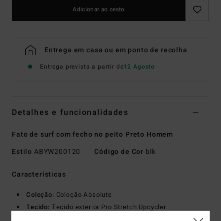
Adicionar ao cesto
Entrega em casa ou em ponto de recolha
Entrega prevista a partir de
12 Agosto
Detalhes e funcionalidades
Fato de surf com fecho no peito Preto Homem
Estilo
ABYW200120
Código de Cor
blk
Características
Coleção:
Coleção Absolute
Tecido:
Tecido exterior Pro Stretch Upcycler
100% têxteis reciclados pós-consumo