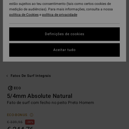
estão sujeitos ao teu consentimento (tais como certos cookies de
medição de audiências). Para mais informações, consulta a nossa
política de Cookies
e
política de privacidade
Definições de cookies
Aceitar tudo
Fatos De Surf Integrais
ECO
5/4mm Absolute Natural
Fato de surf com fecho no peito Preto Homem
ECO-BONUS
€ 339,95
28%