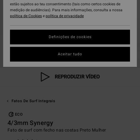
estão sujeitos ao teu consentimento (tais como certos cookies de
medição de audiências). Para mais informações, consulta a nossa
política de Cookies
e
política de privacidade
Definições de cookies
Aceitar tudo
REPRODUZIR VÍDEO
Fatos De Surf Integrais
ECO
4/3mm Synergy
Fato de surf com fecho nas costas Preto Mulher