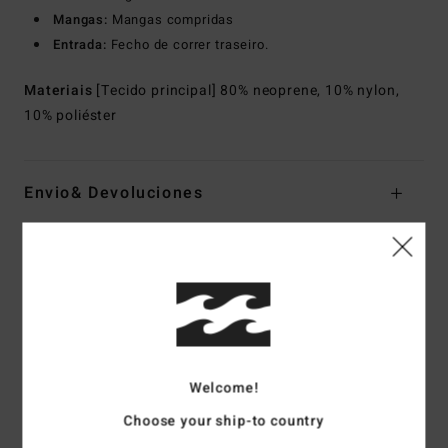
Mangas:
Mangas compridas
Entrada:
Fecho de correr traseiro.
Materiais
[Tecido principal] 80% neoprene, 10% nylon,
10% poliéster
Envio& Devoluciones
Avaliações dos clientes
Pontuação média
4.3
Welcome!
/5
Choose your ship-to country