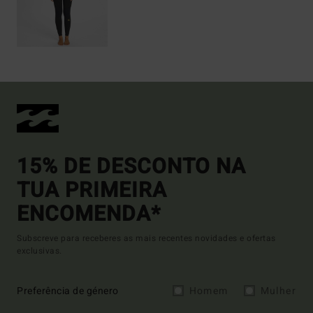
15% DE DESCONTO NA
TUA PRIMEIRA
ENCOMENDA*
Subscreve para receberes as mais recentes novidades e ofertas
exclusivas.
Preferência de género
Homem
Mulher