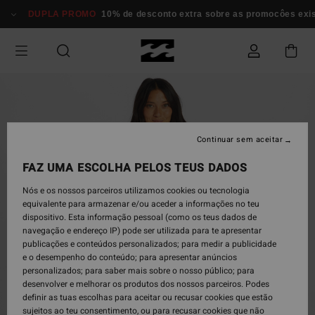
Avançar
DUPLA PROMO
10% de desconto extra sobre as promocôes exi
para
a
informação
do
produto
Continuar sem aceitar
FAZ UMA ESCOLHA PELOS TEUS DADOS
Nós e os nossos parceiros utilizamos cookies ou tecnologia
equivalente para armazenar e/ou aceder a informações no teu
dispositivo. Esta informação pessoal (como os teus dados de
navegação e endereço IP) pode ser utilizada para te apresentar
publicações e conteúdos personalizados; para medir a publicidade
e o desempenho do conteúdo; para apresentar anúncios
personalizados; para saber mais sobre o nosso público; para
desenvolver e melhorar os produtos dos nossos parceiros. Podes
definir as tuas escolhas para aceitar ou recusar cookies que estão
sujeitos ao teu consentimento, ou para recusar cookies que não