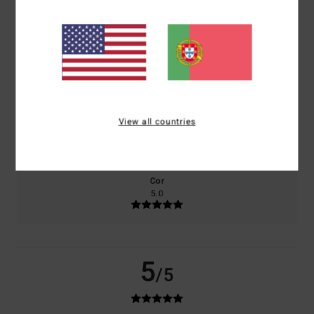
baseado em
3 avaliações verificadas
desde Outubro 2025
100% dos nossos clientes recomendam este produto
Conforto
Relação qualidade/preço
5.0
4.3
Tamanho
Material
View all countries
NaN
Muito pequeno
Demasiado grande
Cor
5.0
5
/5