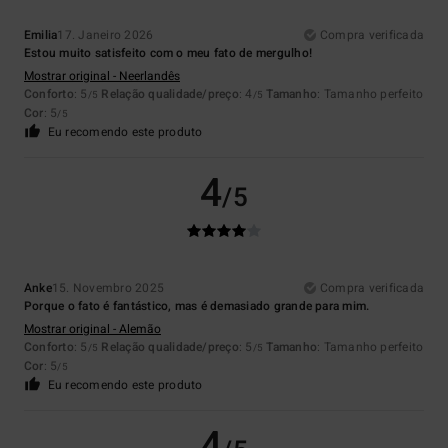
Emilia
17. Janeiro 2026
Compra verificada
Estou muito satisfeito com o meu fato de mergulho!
Mostrar original - Neerlandês
Conforto
: 5
Relação qualidade/preço
: 4
Tamanho
: Tamanho perfeito
/5
/5
Cor
: 5
/5
Eu recomendo este produto
4
/5
Anke
15. Novembro 2025
Compra verificada
Porque o fato é fantástico, mas é demasiado grande para mim.
Mostrar original - Alemão
Conforto
: 5
Relação qualidade/preço
: 5
Tamanho
: Tamanho perfeito
/5
/5
Cor
: 5
/5
Eu recomendo este produto
4