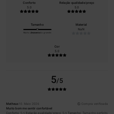
Conforto
Relação qualidade/preço
5.0
5.0
Tamanho
Material
NaN
Muito pequeno
Demasiado grande
Cor
5.0
5
/5
Matheus
10. Maio 2026
Compra verificada
Muito bom me sentir confortável
Conforto
: 5
Relação qualidade/preço
: 5
Tamanho
: Tamanho perfeito
/5
/5