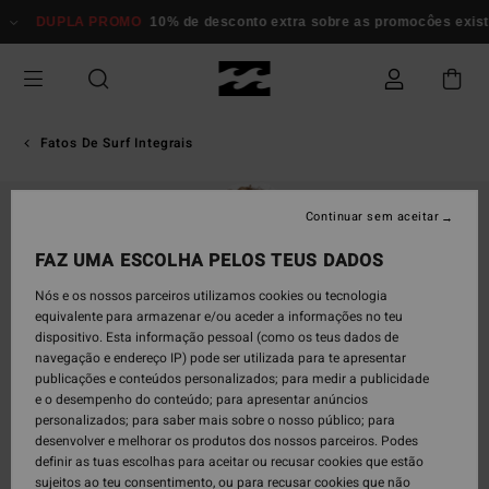
Avançar
DUPLA PROMO
10% de desconto extra sobre as promocôes existent
para
a
informação
do
produto
Fatos De Surf Integrais
Continuar sem aceitar
FAZ UMA ESCOLHA PELOS TEUS DADOS
Nós e os nossos parceiros utilizamos cookies ou tecnologia
equivalente para armazenar e/ou aceder a informações no teu
dispositivo. Esta informação pessoal (como os teus dados de
navegação e endereço IP) pode ser utilizada para te apresentar
publicações e conteúdos personalizados; para medir a publicidade
e o desempenho do conteúdo; para apresentar anúncios
personalizados; para saber mais sobre o nosso público; para
desenvolver e melhorar os produtos dos nossos parceiros. Podes
definir as tuas escolhas para aceitar ou recusar cookies que estão
sujeitos ao teu consentimento, ou para recusar cookies que não