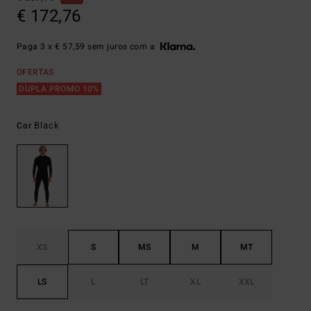
€ 172,76
Paga 3 x € 57,59 sem juros com a
OFERTAS
DUPLA PROMO 10%
Black
Cor
XS
S
MS
M
MT
LS
L
LT
XL
XXL