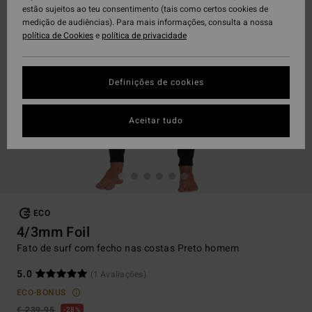
estão sujeitos ao teu consentimento (tais como certos cookies de
medição de audiências). Para mais informações, consulta a nossa
política de Cookies
e
política de privacidade
Definições de cookies
Aceitar tudo
ECO
4/3mm Foil
Fato de surf com fecho nas costas Preto homem
5.0
(1 Avaliações)
ECO-BONUS
€ 239,95
28%