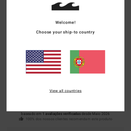
Materiais
80% neopreno, 20% nylon
Welcome!
Choose your ship-to country
Envio& Devoluciones
Avaliações dos clientes
Pontuação média
5.0
View all countries
/5
baseado em
1 avaliações verificadas
desde Maio 2026
100% dos nossos clientes recomendam este produto