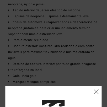
neoprene, nylon e jérsei
Tecido interior de jérsei elástico de silicone
Espuma de neoprene: Espuma extremamente leve
pneus de automóveis reaproveitados e desperdícios de
neoprene juntam-se para criar um isolamento térmico
superior com uma elasticidade leve
Parcialmente reciclado
Costura exterior: Costuras GBS (coladas e com ponto
invisível) para máxima flexibilidade e mínima entrada de
água
Detalhe de costura interior:
ponto de grande desgaste -
fita reforçada no local
Gola:
Meia gola
Mangas:
Mangas compridas
Tipo de corpo:
Fato completo de mangas compridas
Sistema de entrada:
Fecho de correr traseiro
Espessura:
403 mm
Download
Declaration Of Conformity