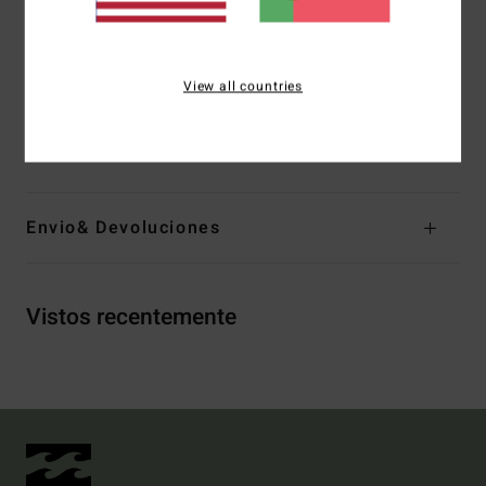
Sistema de entrada: Fecho traseiro
Detalhe de costura exterior: GBS
Detalhe de costura interior: Ponto de grande desgaste -
View all countries
fita reforçada no local
Materiais
80% neopreno, 20% nylon
Envio& Devoluciones
Vistos recentemente