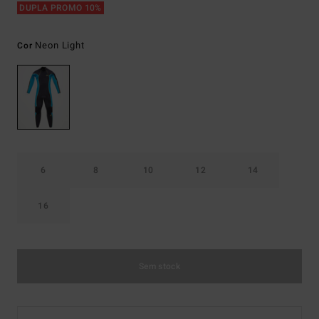
DUPLA PROMO 10%
Neon Light
Cor
6
8
10
12
14
16
Sem stock