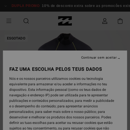
Avançar
DUPLA PROMO
10% de desconto extra sobre as promocôes existe
para
a
informação
do
produto
ESGOTADO
Continuar sem aceitar
FAZ UMA ESCOLHA PELOS TEUS DADOS
Nós e os nossos parceiros utilizamos cookies ou tecnologia
equivalente para armazenar e/ou aceder a informações no teu
dispositivo. Esta informação pessoal (como os teus dados de
navegação e endereço IP) pode ser utilizada para te apresentar
publicações e conteúdos personalizados; para medir a publicidade
e o desempenho do conteúdo; para apresentar anúncios
personalizados; para saber mais sobre o nosso público; para
desenvolver e melhorar os produtos dos nossos parceiros. Podes
definir as tuas escolhas para aceitar ou recusar cookies que estão
sujeitos ao teu consentimento, ou para recusar cookies que não