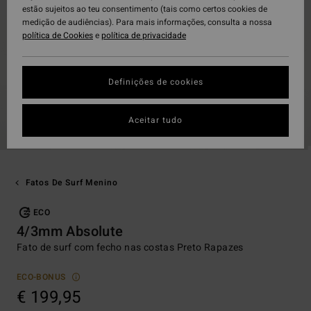
estão sujeitos ao teu consentimento (tais como certos cookies de
medição de audiências). Para mais informações, consulta a nossa
política de Cookies
e
política de privacidade
Definições de cookies
Aceitar tudo
Fatos De Surf Menino
ECO
4/3mm Absolute
Fato de surf com fecho nas costas Preto Rapazes
ECO-BONUS
€ 199,95