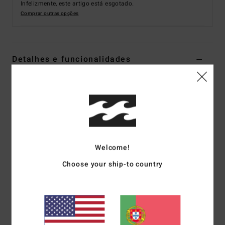
Infelizmente, este artigo está esgotado.
Comprar outras opções
Detalhes e funcionalidades
Fato de surf com fecho nas costas Preto Rapazes
Estilo
F44B38BIF2
Código de Cor
5102
Características
Tipo de tecido exterior: ELÁSTICO PRO - 100% Reciclado
Welcome!
Tipo de espuma de neoprene: Espuma extremamente
Choose your ship-to country
leve, parcialmente reciclada
Tipo de tecido interior: Grafeno combinado com silicone
elástico
Formato: Fato completo de manga comprida
Espessura: 4/3mm