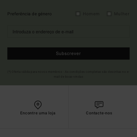
Preferência de género
Homem
Mulher
Subscrever
(*) Oferta válida para novos membros - As condições completas são descritas no e-
mail de boas-vindas
Encontre uma loja
Contacte-nos