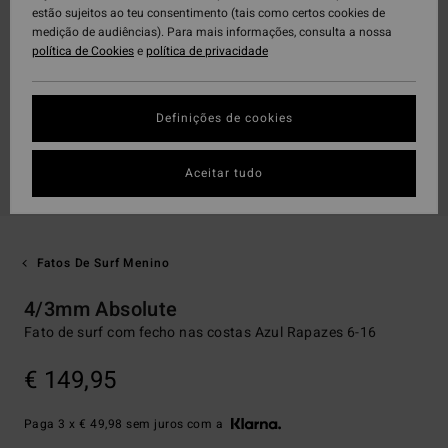
estão sujeitos ao teu consentimento (tais como certos cookies de
medição de audiências). Para mais informações, consulta a nossa
política de Cookies
e
política de privacidade
Definições de cookies
Aceitar tudo
Fatos De Surf Menino
4/3mm Absolute
Fato de surf com fecho nas costas Azul Rapazes 6-16
€ 149,95
Paga 3 x € 49,98 sem juros com a