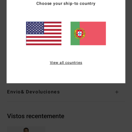
Choose your ship-to country
desempenho galardoado com o Prémio Nobel
ELÁSTICO SILICONE - macio e sedoso, feito com fibras
100% recicladas
Espessura:
4/3 mm
Entrada:
Entrada de fecho de correr nas costas
Costuras externas GBS (coladas e com ponto invisível)
para máxima flexibilidade e mínima entrada de água
Materiais
[Tecido principal] 87% poliéster reciclado, 13%
View all countries
elastano reciclado
Envio& Devoluciones
Vistos recentemente