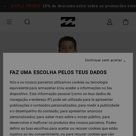
Avançar
DUPLA PROMO
10% de desconto extra sobre as promocôes existen
para
a
informação
do
produto
Continuar sem aceitar
FAZ UMA ESCOLHA PELOS TEUS DADOS
Nós e os nossos parceiros utilizamos cookies ou tecnologia
equivalente para armazenar e/ou aceder a informações no teu
dispositivo. Esta informação pessoal (como os teus dados de
navegação e endereço IP) pode ser utilizada para te apresentar
publicações e conteúdos personalizados; para medir a publicidade
e o desempenho do conteúdo; para apresentar anúncios
personalizados; para saber mais sobre o nosso público; para
desenvolver e melhorar os produtos dos nossos parceiros. Podes
definir as tuas escolhas para aceitar ou recusar cookies que estão
sujeitos ao teu consentimento, ou para recusar cookies que não