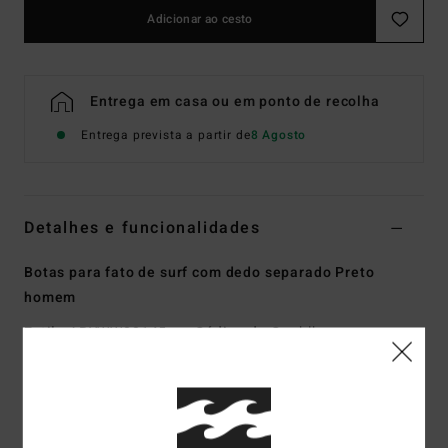
Adicionar ao cesto
Entrega em casa ou em ponto de recolha
Entrega prevista a partir de
8 Agosto
Detalhes e funcionalidades
Botas para fato de surf com dedo separado Preto
homem
Estilo
ABYWW00145
Código de Cor
blk
Características
Coleção:
Coleção de acessórios de fato de surf
Tecido:
PRO STRETCH - tecido exterior mais suave, mais