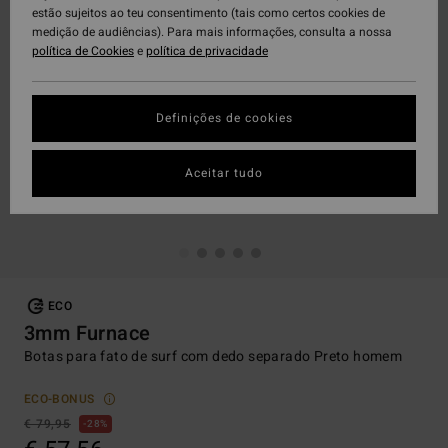
estão sujeitos ao teu consentimento (tais como certos cookies de
medição de audiências). Para mais informações, consulta a nossa
política de Cookies
e
política de privacidade
Definições de cookies
Aceitar tudo
ECO
3mm Furnace
Botas para fato de surf com dedo separado Preto homem
ECO-BONUS
€ 79,95
28%