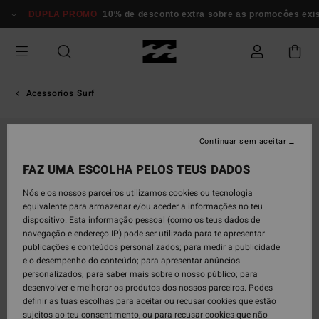
Avançar
DUPLA PROMO
10% de desconto extra sobre as promocôes existe
para
a
informação
do
produto
Acessorios Surf
Continuar sem aceitar
FAZ UMA ESCOLHA PELOS TEUS DADOS
Nós e os nossos parceiros utilizamos cookies ou tecnologia
equivalente para armazenar e/ou aceder a informações no teu
dispositivo. Esta informação pessoal (como os teus dados de
navegação e endereço IP) pode ser utilizada para te apresentar
publicações e conteúdos personalizados; para medir a publicidade
e o desempenho do conteúdo; para apresentar anúncios
personalizados; para saber mais sobre o nosso público; para
desenvolver e melhorar os produtos dos nossos parceiros. Podes
definir as tuas escolhas para aceitar ou recusar cookies que estão
sujeitos ao teu consentimento, ou para recusar cookies que não