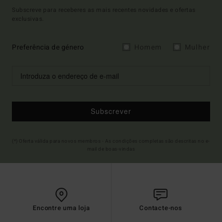
Subscreve para receberes as mais recentes novidades e ofertas
exclusivas.
Preferência de género
Homem
Mulher
Subscrever
(*) Oferta válida para novos membros - As condições completas são descritas no e-
mail de boas-vindas
Encontre uma loja
Contacte-nos