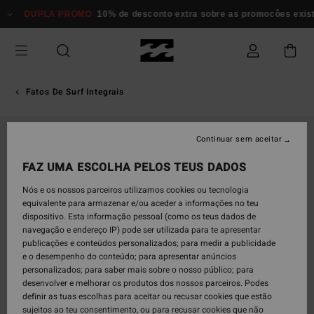
Avançar
DUPLA PROMO
10% de desconto extra sobre as promocôes existen
para
a
informação
do
produto
Fatos De Surf Integrais
Continuar sem aceitar
FAZ UMA ESCOLHA PELOS TEUS DADOS
Nós e os nossos parceiros utilizamos cookies ou tecnologia
equivalente para armazenar e/ou aceder a informações no teu
dispositivo. Esta informação pessoal (como os teus dados de
navegação e endereço IP) pode ser utilizada para te apresentar
publicações e conteúdos personalizados; para medir a publicidade
e o desempenho do conteúdo; para apresentar anúncios
personalizados; para saber mais sobre o nosso público; para
desenvolver e melhorar os produtos dos nossos parceiros. Podes
definir as tuas escolhas para aceitar ou recusar cookies que estão
sujeitos ao teu consentimento, ou para recusar cookies que não