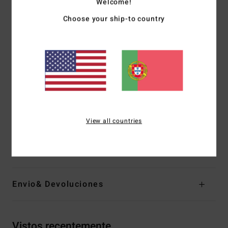
Welcome!
100% sem neopreno
Choose your ship-to country
Tecido interior:
GRAFENO COMP para proporcionar o
calor e o desempenho galardoado com o Prémio Nobel
Espessura:
3/2mm
Entrada:
Fecho de correr no peito
Costuras externas GBS (coladas e com ponto invisível)
para máxima flexibilidade e mínima entrada de água
Detalhe de costura interior:
100% de fita neo super-flex
em todo o interior
View all countries
Materiais
[Tecido principal] 87% poliéster reciclado, 13%
elastano reciclado
Envio& Devoluciones
Vistos recentemente