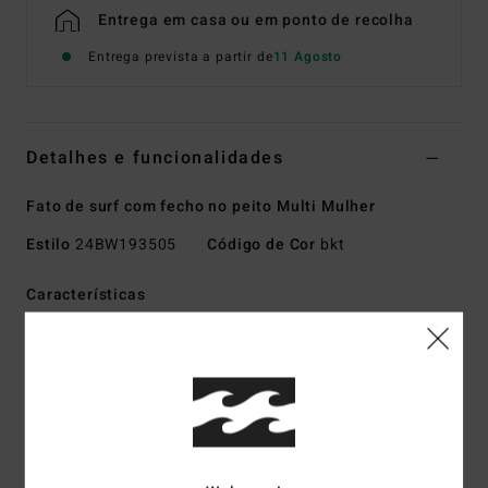
Entrega em casa ou em ponto de recolha
Entrega prevista a partir de
11 Agosto
Detalhes e funcionalidades
Fato de surf com fecho no peito Multi Mulher
Estilo
24BW193505
Código de Cor
bkt
Características
Coleção:
SALTY DAYZ NATURAL
Tipo de tecido exterior:
UPCYCLER PRO STRETCH -
fabricado com tecidos 100% reciclados pós-consumo
Tipo de espuma:
BORRACHA NATURAL - Feita com 85%
de borracha natural e 15% de aditivos sintéticos compostos
por BolderBlack reciclado e óleo de soja