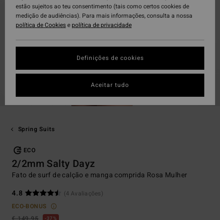
estão sujeitos ao teu consentimento (tais como certos cookies de
medição de audiências). Para mais informações, consulta a nossa
política de Cookies
e
política de privacidade
Definições de cookies
Aceitar tudo
Spring Suits
ECO
2/2mm Salty Dayz
Fato de surf de calção e manga comprida Rosa Mulher
4.8
(4 Avaliações)
ECO-BONUS
€ 149,95
37%