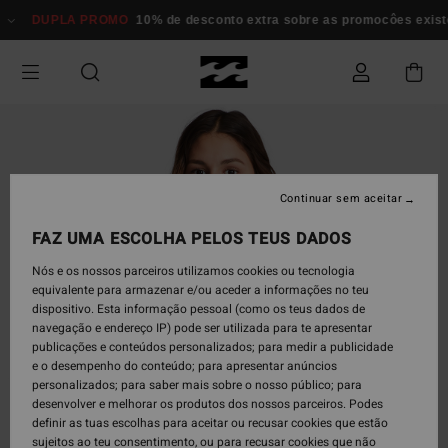
Avançar
DUPLA PROMO
10% de desconto extra sobre as promocôes existente
para
a
informação
do
produto
Continuar sem aceitar
FAZ UMA ESCOLHA PELOS TEUS DADOS
Nós e os nossos parceiros utilizamos cookies ou tecnologia
equivalente para armazenar e/ou aceder a informações no teu
dispositivo. Esta informação pessoal (como os teus dados de
navegação e endereço IP) pode ser utilizada para te apresentar
publicações e conteúdos personalizados; para medir a publicidade
e o desempenho do conteúdo; para apresentar anúncios
personalizados; para saber mais sobre o nosso público; para
desenvolver e melhorar os produtos dos nossos parceiros. Podes
definir as tuas escolhas para aceitar ou recusar cookies que estão
sujeitos ao teu consentimento, ou para recusar cookies que não