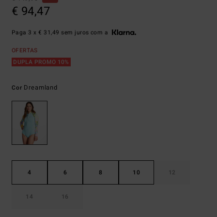
€ 94,47
Paga 3 x € 31,49 sem juros com a
OFERTAS
DUPLA PROMO 10%
Dreamland
Cor
4
6
8
10
12
14
16