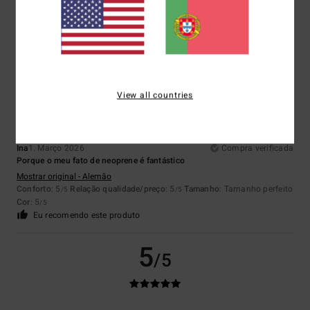
5.0
5
/5
View all countries
Ina
1. Março 2026
Compra verificada
Porque o meu fato de neoprene é fantástico
Mostrar original - Alemão
Conforto
: 5
Relação qualidade/preço
: 5
Tamanho
: Tamanho perfeito
/5
/5
Cor
: 5
/5
Eu recomendo este produto
5
/5