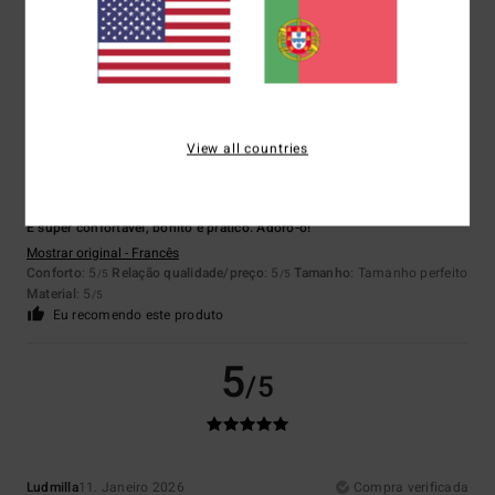
Material
: 5
Cor
: 5
/5
/5
Eu recomendo este produto
5
/5
View all countries
Emma
30. Janeiro 2026
Compra verificada
É super confortável, bonito e prático. Adoro-o!
Mostrar original - Francês
Conforto
: 5
Relação qualidade/preço
: 5
Tamanho
: Tamanho perfeito
/5
/5
Material
: 5
/5
Eu recomendo este produto
5
/5
Ludmilla
11. Janeiro 2026
Compra verificada