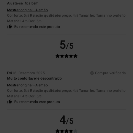
Ajusta-se, fica bem
Mostrar original - Alemão
Conforto
: 5
Relação qualidade/preço
: 4
Tamanho
: Tamanho perfeito
/5
/5
Material
: 4
Cor
: 5
/5
/5
Eu recomendo este produto
5
/5
Evi
16. Dezembro 2025
Compra verificada
Muito confortável e descontraído
Mostrar original - Alemão
Conforto
: 5
Relação qualidade/preço
: 4
Tamanho
: Tamanho perfeito
/5
/5
Material
: 4
Cor
: 5
/5
/5
Eu recomendo este produto
4
/5