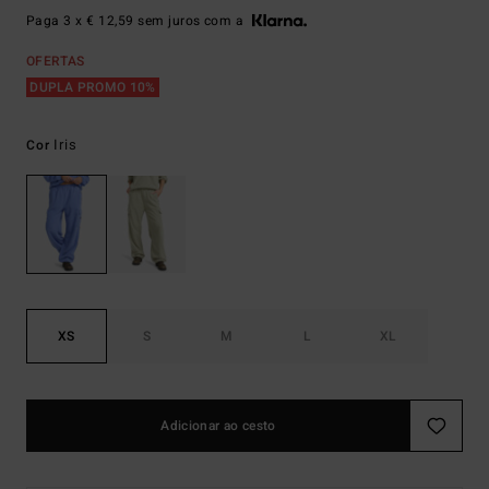
Paga 3 x € 12,59 sem juros com a
OFERTAS
DUPLA PROMO 10%
Iris
Cor
XS
S
M
L
XL
Adicionar ao cesto