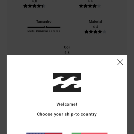
4.8
4.4
Tamanho
Material
4.4
Muito pequeno
Demasiado grande
Cor
4.8
5
/5
Welcome!
Choose your ship-to country
Barbara
17. Fevereiro 2026
Compra verificada
Calças super aconchegantes e quentinhas!
Mostrar original - Alemão
Conforto
: 5
Relação qualidade/preço
: 5
Tamanho
: Tamanho perfeito
/5
/5