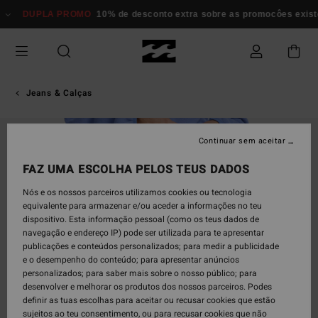
Avançar
DUPLA PROMO
10% de desconto extra sobre as promocôes exi
para
a
informação
do
produto
Jeans & Calças
Continuar sem aceitar
FAZ UMA ESCOLHA PELOS TEUS DADOS
Nós e os nossos parceiros utilizamos cookies ou tecnologia
equivalente para armazenar e/ou aceder a informações no teu
dispositivo. Esta informação pessoal (como os teus dados de
navegação e endereço IP) pode ser utilizada para te apresentar
publicações e conteúdos personalizados; para medir a publicidade
e o desempenho do conteúdo; para apresentar anúncios
personalizados; para saber mais sobre o nosso público; para
desenvolver e melhorar os produtos dos nossos parceiros. Podes
definir as tuas escolhas para aceitar ou recusar cookies que estão
sujeitos ao teu consentimento, ou para recusar cookies que não