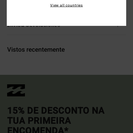
Materiais
[Tecido principal] 100% poliéster reciclado
View all countries
Envio& Devoluciones
Vistos recentemente
15% DE DESCONTO NA
TUA PRIMEIRA
ENCOMENDA*