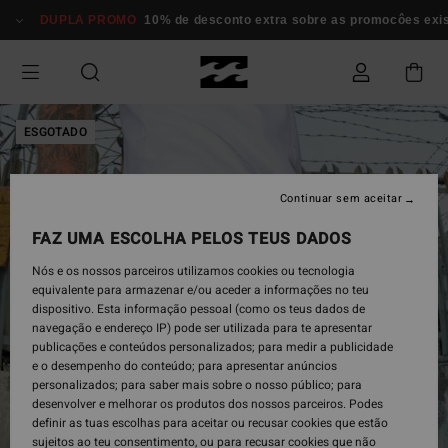
Avançar
DUPLA PROMO
10% de desconto extra sobre as promocôes existe
para
a
informação
do
produto
ESGOTADO
Continuar sem aceitar
FAZ UMA ESCOLHA PELOS TEUS DADOS
Nós e os nossos parceiros utilizamos cookies ou tecnologia
equivalente para armazenar e/ou aceder a informações no teu
dispositivo. Esta informação pessoal (como os teus dados de
navegação e endereço IP) pode ser utilizada para te apresentar
publicações e conteúdos personalizados; para medir a publicidade
e o desempenho do conteúdo; para apresentar anúncios
personalizados; para saber mais sobre o nosso público; para
desenvolver e melhorar os produtos dos nossos parceiros. Podes
definir as tuas escolhas para aceitar ou recusar cookies que estão
sujeitos ao teu consentimento, ou para recusar cookies que não