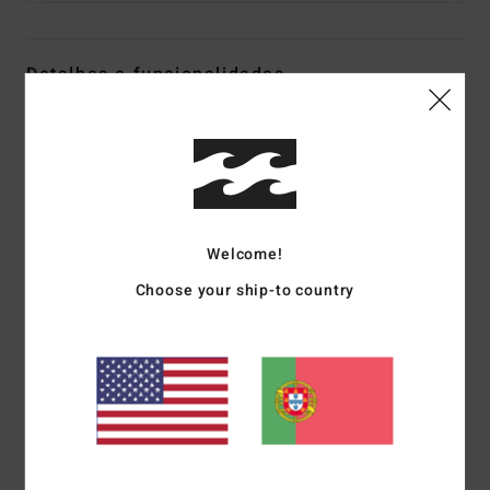
Detalhes e funcionalidades
Calções de banho pelo joelho Preto homem
Estilo
24A253573
Código de Cor
blk
Características
Welcome!
Tecido:
Camurça de surf
Tecnologia: Revestimento repelente de água Micro Repel
Choose your ship-to country
para proporcionar um tecido leve e de secagem rápida
Costura exterior: Costura exterior de 21", abaixo do joelho
Corte:
Cintura elástica
Bolsos:
2 bolsos de entrada lateral com rede forro dos
bolsos
Bolsos:
Bolsos laterais cargo com fecho de fita de velcro