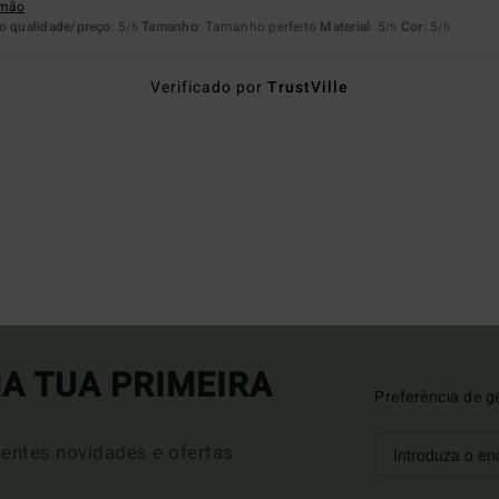
emão
o qualidade/preço
: 5
Tamanho
: Tamanho perfeito
Material
: 5
Cor
: 5
/5
/5
/5
Verificado por
TrustVille
A TUA PRIMEIRA
Preferência de g
entes novidades e ofertas