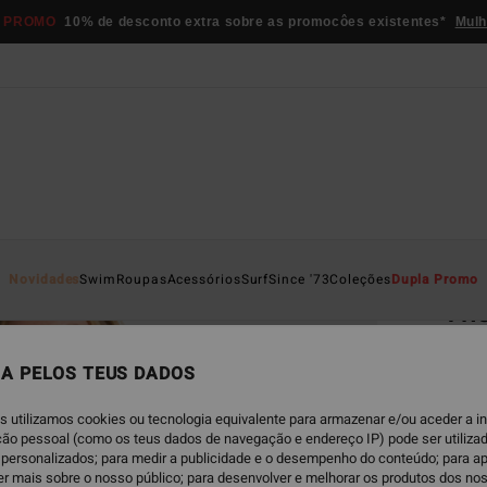
 PROMO
10% de desconto extra sobre as promocôes existentes*
Mulh
Página D
Novidades
Swim
Roupas
Acessórios
Surf
Since '73
Coleções
Dupla Promo
Th
T-shi
A PELOS TEUS DADOS
5.0
€ 3
s utilizamos cookies ou tecnologia equivalente para armazenar e/ou aceder a 
ação pessoal (como os teus dados de navegação e endereço IP) pode ser utilizad
DUPLA
personalizados; para medir a publicidade e o desempenho do conteúdo; para a
er mais sobre o nosso público; para desenvolver e melhorar os produtos dos no