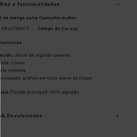
lhes e funcionalidades
rt de manga curta Castanho mulher
o
EBJZT00475
Código de Cor
esp
terísticas
ecido:
Jérsei de algodão pesado
orte:
Loose
ola redonda
stampado gráfico em tinta suave ao toque.
riais
[Tecido principal] 100% algodão
o& Devoluciones