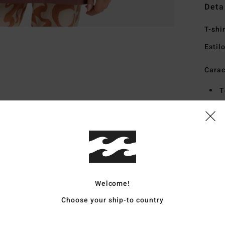
Deta
T-shi
Estil
Carac
T
C
G
E
Mate
Welcome!
Envi
Choose your ship-to country