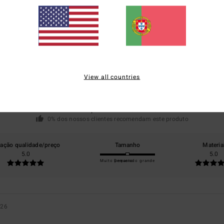
Pontuação média
5.0
View all countries
/5
baseado em
1 avaliações verificadas
desde Janeiro 2026
0% dos nossos clientes recomendam este produto
lação qualidade/preço
Tamanho
Materia
5.0
5.0
Muito pequeno
Demasiado grande
026