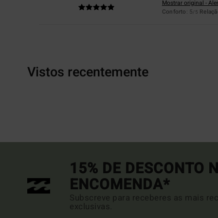
Mostrar original - Al
Conforto
: 5
Relaçã
/5
Vistos recentemente
15% DE DESCONTO N
ENCOMENDA*
Subscreve para receberes as mais rec
exclusivas.