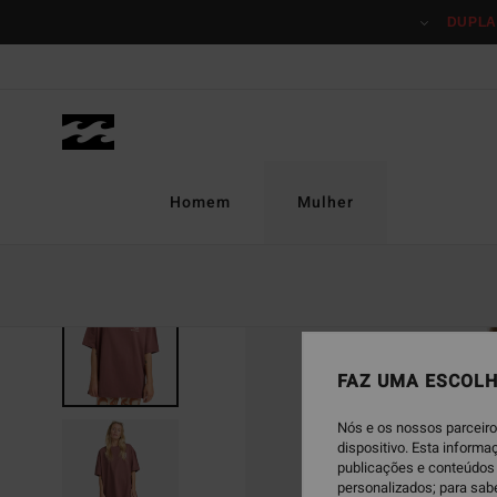
Avançar
DUPLA
para
a
informação
do
produto
Homem
Mulher
ESGOTADO
FAZ UMA ESCOLH
Nós e os nossos parceiro
dispositivo. Esta inform
publicações e conteúdos 
personalizados; para sab