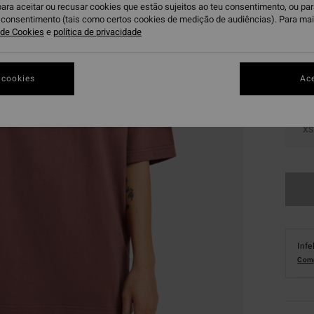
para aceitar ou recusar cookies que estão sujeitos ao teu consentimento, ou pa
E
Cor
u consentimento (tais como certos cookies de medição de audiências). Para ma
a de Cookies
e
política de privacidade
 cookies
Ace
XS
Infe
Comp