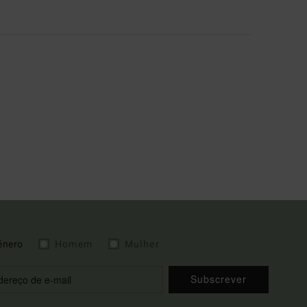
énero
Homem
Mulher
Subscrever