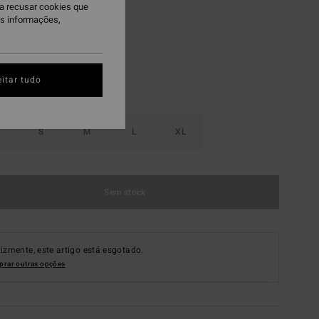
ra recusar cookies que
spresso
is informações,
itar tudo
S
M
L
XL
Sem stock
lizmente, este artigo está esgotado.
rar outras opções