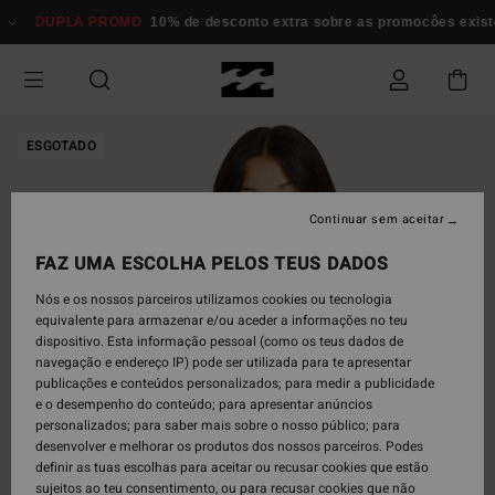
Avançar
DUPLA PROMO
10% de desconto extra sobre as promocôes existen
para
a
informação
do
produto
ESGOTADO
Continuar sem aceitar
FAZ UMA ESCOLHA PELOS TEUS DADOS
Nós e os nossos parceiros utilizamos cookies ou tecnologia
equivalente para armazenar e/ou aceder a informações no teu
dispositivo. Esta informação pessoal (como os teus dados de
navegação e endereço IP) pode ser utilizada para te apresentar
publicações e conteúdos personalizados; para medir a publicidade
e o desempenho do conteúdo; para apresentar anúncios
personalizados; para saber mais sobre o nosso público; para
desenvolver e melhorar os produtos dos nossos parceiros. Podes
definir as tuas escolhas para aceitar ou recusar cookies que estão
sujeitos ao teu consentimento, ou para recusar cookies que não