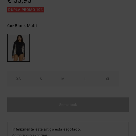
€ 55,95
DUPLA PROMO 10%
Black Multi
Cor
XS
S
M
L
XL
Sem stock
Infelizmente, este artigo está esgotado.
Comprar outras opções