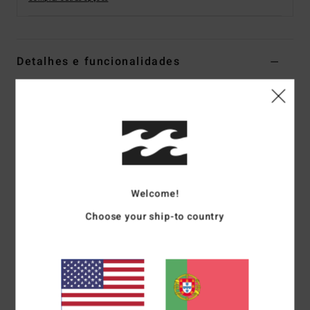
Detalhes e funcionalidades
T-shirt de surf de manga comprida com fecho frontal
Preto Mulher
Estilo
EBJWR03033
Código de Cor
bml
Características
Welcome!
Tecido:
Tecido de mistura de 82% poliéster reciclado e
18% elastano
Choose your ship-to country
Proteção UV:
proteção solar UPF 50+
Corte:
Performance
Gola:
Redonda
Mangas:
Mangas compridas
Fecho:
Meio fecho de correr na frente