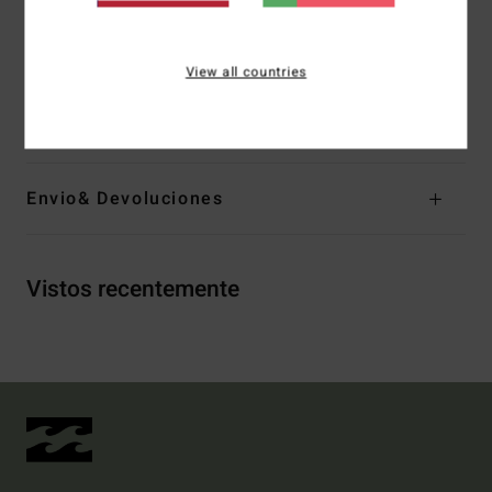
Forro:
Jérsei Recycler 100% reciclado e forro feito de
garrafas de plástico PET recicladas
View all countries
Materiais
[Tecido principal] 82% poliéster reciclado, 18%
elastano
Envio& Devoluciones
Vistos recentemente