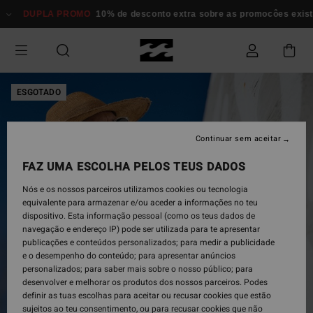
Avançar
DUPLA PROMO
10% de desconto extra sobre as promocôes existen
para
a
informação
do
produto
ESGOTADO
Continuar sem aceitar
FAZ UMA ESCOLHA PELOS TEUS DADOS
Nós e os nossos parceiros utilizamos cookies ou tecnologia
equivalente para armazenar e/ou aceder a informações no teu
dispositivo. Esta informação pessoal (como os teus dados de
navegação e endereço IP) pode ser utilizada para te apresentar
publicações e conteúdos personalizados; para medir a publicidade
e o desempenho do conteúdo; para apresentar anúncios
personalizados; para saber mais sobre o nosso público; para
desenvolver e melhorar os produtos dos nossos parceiros. Podes
definir as tuas escolhas para aceitar ou recusar cookies que estão
sujeitos ao teu consentimento, ou para recusar cookies que não