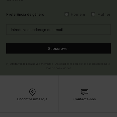
Preferência de género
Homem
Mulher
Subscrever
(*) Oferta válida para novos membros - As condições completas são descritas no e-
mail de boas-vindas
Encontre uma loja
Contacte-nos