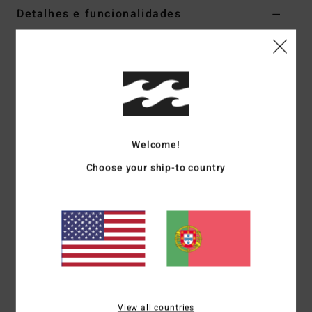
Detalhes e funcionalidades
Camisola pulôver Bege homem
Estilo
24A461504
Código de Cor
chi
Características
Coleção:
Coleção Ty Williams
Welcome!
Fabric:
Cotton polyester blend fleece fabric
Gola:
Redonda
Choose your ship-to country
Mangas:
Mangas compridas
Fecho:
De enfiar pela cabeça
Etiqueta da marca:
Bordado de arte Billabong "sunshine"
no peito, etiqueta em tecido
Arte de Ty Williams
Materiais
85% algodão, 15% poliéster
View all countries