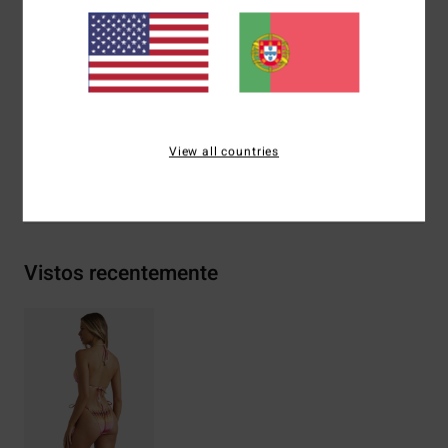
Cobertura:
Reduzida
Marca:
Placa metálica
Materiais
[Tecido principal] 96% nylon reciclado, 4%
elastano
View all countries
Envio& Devoluciones
Vistos recentemente