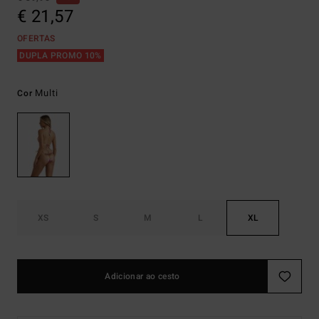
€ 21,57
OFERTAS
DUPLA PROMO 10%
Multi
Cor
XS
S
M
L
XL
Adicionar ao cesto