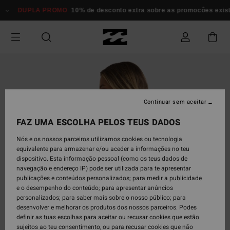
Avançar
DUPLA PROMO
10% de desconto extra sobre as promocôes existen
para
a
informação
do
produto
Continuar sem aceitar
FAZ UMA ESCOLHA PELOS TEUS DADOS
Nós e os nossos parceiros utilizamos cookies ou tecnologia
equivalente para armazenar e/ou aceder a informações no teu
dispositivo. Esta informação pessoal (como os teus dados de
navegação e endereço IP) pode ser utilizada para te apresentar
publicações e conteúdos personalizados; para medir a publicidade
e o desempenho do conteúdo; para apresentar anúncios
personalizados; para saber mais sobre o nosso público; para
desenvolver e melhorar os produtos dos nossos parceiros. Podes
definir as tuas escolhas para aceitar ou recusar cookies que estão
sujeitos ao teu consentimento, ou para recusar cookies que não