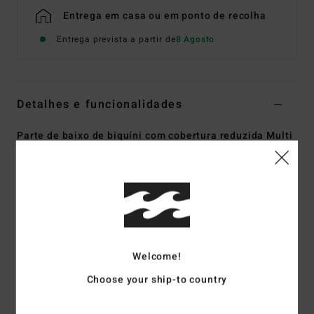
Entrega em casa ou em ponto de recolha
Entrega prevista a partir de
8 Agosto
Detalhes e funcionalidades
Parte de baixo de biquíni com cobertura reduzida Multi
Mulher
Estilo
UBJX400589
Código de Cor
mul
Características
Tecido:
Tecido texturizado crepe reciclado de mistura de
Welcome!
96% nylon reciclado e 4% elastano
Cintura:
Cintura baixa
Choose your ship-to country
Cintura:
Cintura subida ou descida nas ancas
Fecho:
Fecho de laços laterais