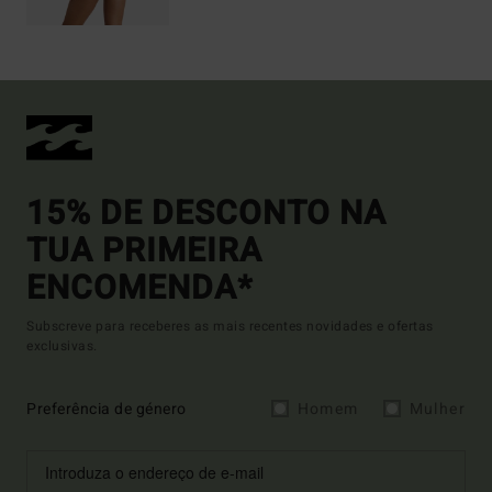
15% DE DESCONTO NA
TUA PRIMEIRA
ENCOMENDA*
Subscreve para receberes as mais recentes novidades e ofertas
exclusivas.
Preferência de género
Homem
Mulher