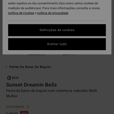
estão sujeitos ao teu consentimento (tais como certos cookies de
medição de audiências). Para mais informações, consulta a nossa
política de Cookies
e
política de privacidade
Definições de cookies
Aceitar tudo
Partes De Baixo De Biquíni
ECO
Sunset Dreamin Bells
Parte de baixo de biquíni com cobertura reduzida Multi
Mulher
ECO-BONUS
€ 39,95
46%