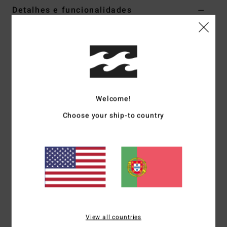
Detalhes e funcionalidades
Calções de cintura elástica Verde Mulher
Estilo
EBJNS00112
Código de Cor
avo
Características
Coleção:
Coleção Sol Searcher
Welcome!
Tecido:
Tecido turco de algodão flamé
Choose your ship-to country
Cintura:
Elástica
Altura da cintura:
Subida
Fecho:
Fixo
Bolsos:
Bolsos laterais
Etiqueta da marca:
Bordado à frente
Materiais
[Tecido principal] 100% algodão
View all countries