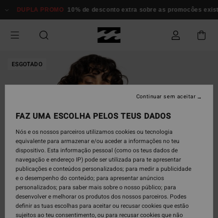
Avançar
DUPLA PROMO
10% de desconto extra sobre as promocôes existen
para
a
informação
do
produto
ESGOTADO
Continuar sem aceitar
FAZ UMA ESCOLHA PELOS TEUS DADOS
Nós e os nossos parceiros utilizamos cookies ou tecnologia
equivalente para armazenar e/ou aceder a informações no teu
dispositivo. Esta informação pessoal (como os teus dados de
navegação e endereço IP) pode ser utilizada para te apresentar
publicações e conteúdos personalizados; para medir a publicidade
e o desempenho do conteúdo; para apresentar anúncios
personalizados; para saber mais sobre o nosso público; para
desenvolver e melhorar os produtos dos nossos parceiros. Podes
definir as tuas escolhas para aceitar ou recusar cookies que estão
sujeitos ao teu consentimento, ou para recusar cookies que não