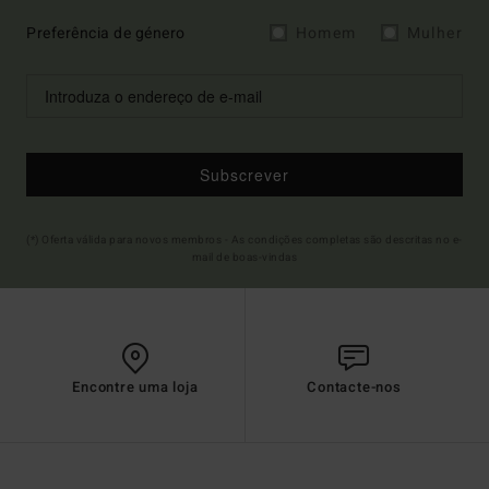
Preferência de género
Homem
Mulher
Subscrever
(*) Oferta válida para novos membros - As condições completas são descritas no e-
mail de boas-vindas
Encontre uma loja
Contacte-nos