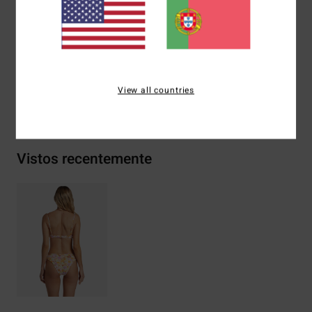
Outras características:
Reversível
Materiais
84% poliéster reciclado, 16% elastano
View all countries
Envio& Devoluciones
Vistos recentemente