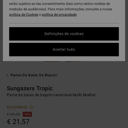
estão sujeitos ao teu consentimento (tais como certos cookies de
medição de audiências). Para mais informações, consulta a nossa
política de Cookies
e
política de privacidade
Definições de cookies
Aceitar tudo
Partes De Baixo De Biquíni
Sungazers Tropic
Parte de baixo de biquíni reversível Multi Mulher
ECO-BONUS
€ 39,95
46%
€ 21,57