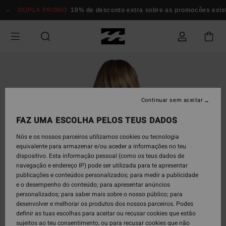
Avançar
DUPLA PROMO
10% de desconto extra sobre as promocôes existen
para
a
informação
do
produto
Continuar sem aceitar
FAZ UMA ESCOLHA PELOS TEUS DADOS
Nós e os nossos parceiros utilizamos cookies ou tecnologia
equivalente para armazenar e/ou aceder a informações no teu
dispositivo. Esta informação pessoal (como os teus dados de
navegação e endereço IP) pode ser utilizada para te apresentar
publicações e conteúdos personalizados; para medir a publicidade
e o desempenho do conteúdo; para apresentar anúncios
personalizados; para saber mais sobre o nosso público; para
desenvolver e melhorar os produtos dos nossos parceiros. Podes
definir as tuas escolhas para aceitar ou recusar cookies que estão
sujeitos ao teu consentimento, ou para recusar cookies que não