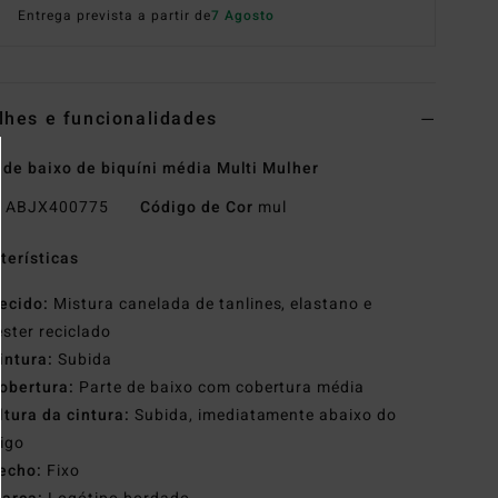
Entrega prevista a partir de
7 Agosto
lhes e funcionalidades
 de baixo de biquíni média Multi Mulher
o
ABJX400775
Código de Cor
mul
terísticas
ecido:
Mistura canelada de tanlines, elastano e
éster reciclado
intura:
Subida
obertura:
Parte de baixo com cobertura média
ltura da cintura:
Subida, imediatamente abaixo do
igo
echo:
Fixo