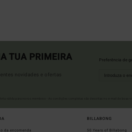
A TUA PRIMEIRA
Preferência de g
entes novidades e ofertas
Oferta válida para novos membros - As condições completas são descritas no e-mail de boas-v
DA
BILLABONG
do da encomenda
50 Years of Billabong