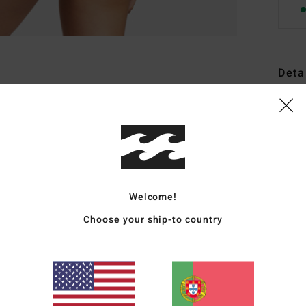
Deta
Parte
Estil
Carac
T
Welcome!
poli
Choose your ship-to country
C
C
A
umb
F