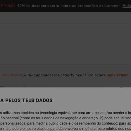
 PROMO
10% de desconto extra sobre as promocôes existentes*
Mulh
Página D
Novidades
Swim
Roupas
Acessórios
Surf
Since '73
Coleções
Dupla Promo
EC
Sun
bai
A PELOS TEUS DADOS
Parte 
s utilizamos cookies ou tecnologia equivalente para armazenar e/ou aceder a 
ação pessoal (como os teus dados de navegação e endereço IP) pode ser utilizad
ECO-B
personalizados; para medir a publicidade e o desempenho do conteúdo; para a
€ 49,
er mais sobre o nosso público; para desenvolver e melhorar os produtos dos no