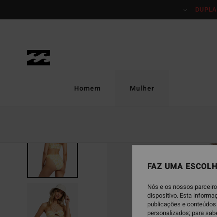
Avançar
DUPLA
para
a
informação
do
produto
Homem
Mulher
FAZ UMA ESCOLH
Nós e os nossos parceiro
dispositivo. Esta inform
publicações e conteúdos 
personalizados; para sab