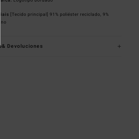
arca:
Logótipo bordado
riais
[Tecido principal] 91% poliéster reciclado, 9%
ano
o& Devoluciones