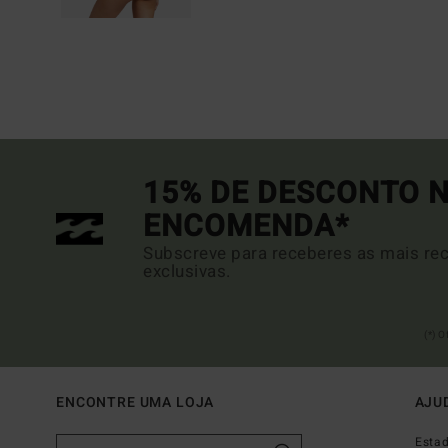
15% DE DESCONTO N
ENCOMENDA*
Subscreve para receberes as mais rec
exclusivas.
(*) 
ENCONTRE UMA LOJA
AJU
Esta