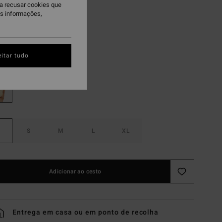
9,97
ra recusar cookies que
is informações,
AS
lti
itar tudo
S
M
L
XL
Adicionar ao cesto
Entrega em casa ou em ponto de recolha