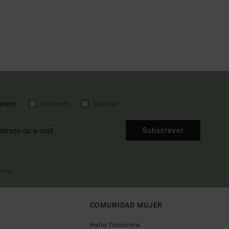
énero
Homem
Mulher
Subscrever
indas
COMUNIDAD MUJER
Hello Tomorrow