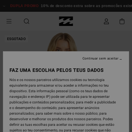
Avançar
DUPLA PROMO
10% de desconto extra sobre as promocôes existen
para
a
informação
do
produto
ESGOTADO
Continuar sem aceitar
FAZ UMA ESCOLHA PELOS TEUS DADOS
Nós e os nossos parceiros utilizamos cookies ou tecnologia
equivalente para armazenar e/ou aceder a informações no teu
dispositivo. Esta informação pessoal (como os teus dados de
navegação e endereço IP) pode ser utilizada para te apresentar
publicações e conteúdos personalizados; para medir a publicidade
e o desempenho do conteúdo; para apresentar anúncios
personalizados; para saber mais sobre o nosso público; para
desenvolver e melhorar os produtos dos nossos parceiros. Podes
definir as tuas escolhas para aceitar ou recusar cookies que estão
sujeitos ao teu consentimento, ou para recusar cookies que não