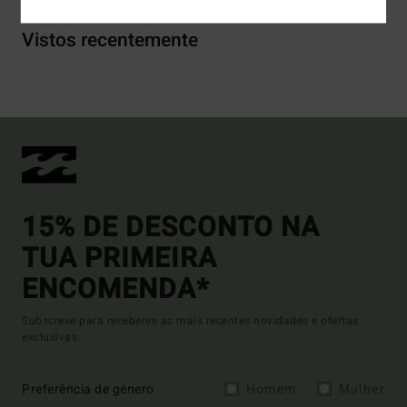
Vistos recentemente
15% DE DESCONTO NA
TUA PRIMEIRA
ENCOMENDA*
Subscreve para receberes as mais recentes novidades e ofertas
exclusivas.
Preferência de género
Homem
Mulher