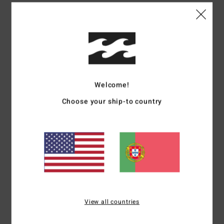
Detalhes e funcionalidades
Short Sleeves Shirt Laranja Mulher
Estilo
24B041505
Código de Cor
mef0
Características
Welcome!
Coleção:
Coleção Tropical High
Choose your ship-to country
Tecido:
Algodão
Gola:
Gola com colarinho
Mangas:
Mangas curtas
Fecho:
Fecho com botões
Materiais
100% algodão
View all countries
Envio& Devoluciones