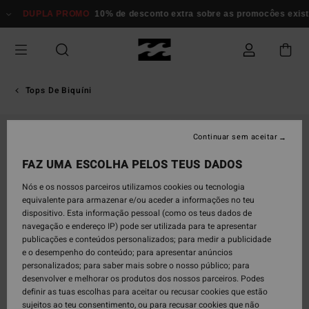
Avançar
DUPLA PROMO
10% de desconto extra sobre as promocôes existent
para
a
informação
do
produto
Tops De Biquíni
Continuar sem aceitar
FAZ UMA ESCOLHA PELOS TEUS DADOS
Nós e os nossos parceiros utilizamos cookies ou tecnologia
equivalente para armazenar e/ou aceder a informações no teu
dispositivo. Esta informação pessoal (como os teus dados de
navegação e endereço IP) pode ser utilizada para te apresentar
publicações e conteúdos personalizados; para medir a publicidade
e o desempenho do conteúdo; para apresentar anúncios
personalizados; para saber mais sobre o nosso público; para
desenvolver e melhorar os produtos dos nossos parceiros. Podes
definir as tuas escolhas para aceitar ou recusar cookies que estão
sujeitos ao teu consentimento, ou para recusar cookies que não