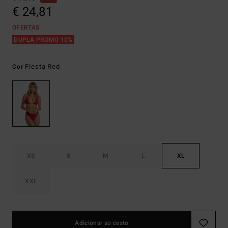
€ 24,81
OFERTAS
DUPLA PROMO 10%
Fiesta Red
Cor
XS
S
M
L
XL
XXL
Adicionar ao cesto