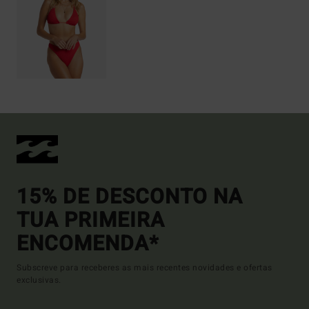
15% DE DESCONTO NA
TUA PRIMEIRA
ENCOMENDA*
Subscreve para receberes as mais recentes novidades e ofertas
exclusivas.