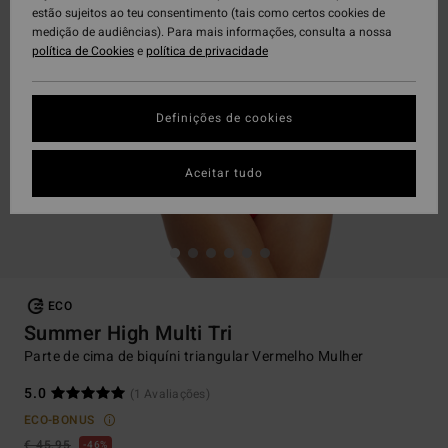
estão sujeitos ao teu consentimento (tais como certos cookies de
medição de audiências). Para mais informações, consulta a nossa
política de Cookies
e
política de privacidade
Definições de cookies
Aceitar tudo
ECO
Summer High Multi Tri
Parte de cima de biquíni triangular Vermelho Mulher
5.0
(1 Avaliações)
ECO-BONUS
€ 45,95
46%