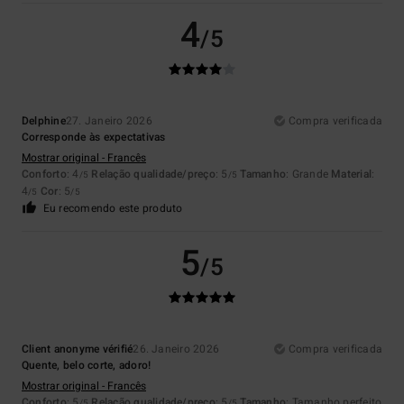
4
/5
Delphine
27. Janeiro 2026
Compra verificada
Corresponde às expectativas
Mostrar original - Francês
Conforto
: 4
Relação qualidade/preço
: 5
Tamanho
: Grande
Material
:
/5
/5
4
Cor
: 5
/5
/5
Eu recomendo este produto
5
/5
Client anonyme vérifié
26. Janeiro 2026
Compra verificada
Quente, belo corte, adoro!
Mostrar original - Francês
Conforto
: 5
Relação qualidade/preço
: 5
Tamanho
: Tamanho perfeito
/5
/5