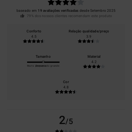
baseado em
19 avaliações verificadas
desde Setembro 2025
79% dos nossos clientes recomendam este produto
Conforto
Relação qualidade/preço
4.5
3.9
Tamanho
Material
4.2
Muito pequeno
Demasiado grande
Cor
4.8
2
/5