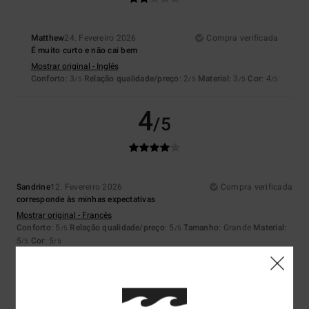
Matthew
24. Fevereiro 2026
Compra verificada
É muito curto e não cai bem
Mostrar original - Inglês
Conforto
: 3
Relação qualidade/preço
: 2
Material
: 3
Cor
: 4
/5
/5
/5
/5
4
/5
Sandrine
12. Fevereiro 2026
Compra verificada
corresponde às minhas expectativas
Mostrar original - Francês
Conforto
: 5
Relação qualidade/preço
: 5
Tamanho
: Grande
Material
:
/5
/5
5
Cor
: 5
/5
/5
Eu recomendo este produto
5
/5