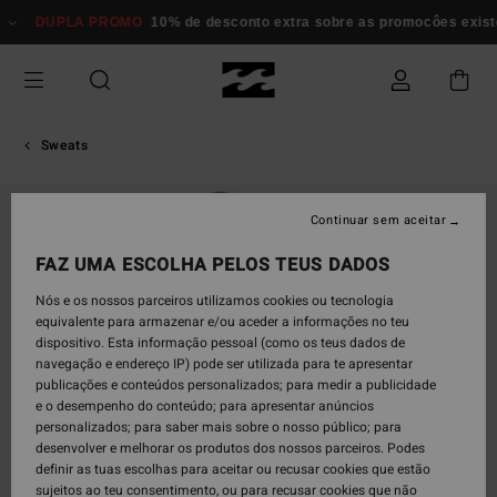
Avançar
DUPLA PROMO
10% de desconto extra sobre as promocôes exi
para
a
informação
do
produto
Sweats
Continuar sem aceitar
FAZ UMA ESCOLHA PELOS TEUS DADOS
Nós e os nossos parceiros utilizamos cookies ou tecnologia
equivalente para armazenar e/ou aceder a informações no teu
dispositivo. Esta informação pessoal (como os teus dados de
navegação e endereço IP) pode ser utilizada para te apresentar
publicações e conteúdos personalizados; para medir a publicidade
e o desempenho do conteúdo; para apresentar anúncios
personalizados; para saber mais sobre o nosso público; para
desenvolver e melhorar os produtos dos nossos parceiros. Podes
definir as tuas escolhas para aceitar ou recusar cookies que estão
sujeitos ao teu consentimento, ou para recusar cookies que não