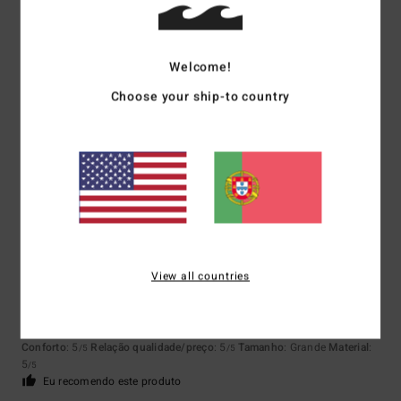
Welcome!
Neele
8. Fevereiro 2026
Compra verificada
Porque a camisola me fica muito bem.
Choose your ship-to country
Mostrar original - Alemão
Conforto
: 5
Relação qualidade/preço
: 5
Tamanho
: Pequeno
/5
/5
Material
: 5
Cor
: 5
/5
/5
Eu recomendo este produto
5
/5
View all countries
Client anonyme vérifié
8. Fevereiro 2026
Compra verificada
Suave e reconfortante
Mostrar original - Francês
Conforto
: 5
Relação qualidade/preço
: 5
Tamanho
: Grande
Material
:
/5
/5
5
/5
Eu recomendo este produto