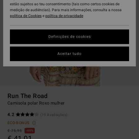
estão sujeitos ao teu consentimento (tais como certos cookies de
medição de audiências). Para mais informações, consulta a nossa
política de Cookies
e
política de privacidade
Definições de cookies
Aceitar tudo
Run The Road
Camisola polar Roxo mulher
4.2
(19 Avaliações)
ECO-BONUS
€ 75,95
46%
€ 41,01