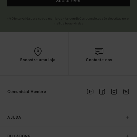
Subscrever
(*) Oferta válida para novos membros - As condições completas são descritas no e-
mail de boas-vindas
Encontre uma loja
Contacte-nos
Comunidad Hombre
AJUDA
BILLABONG