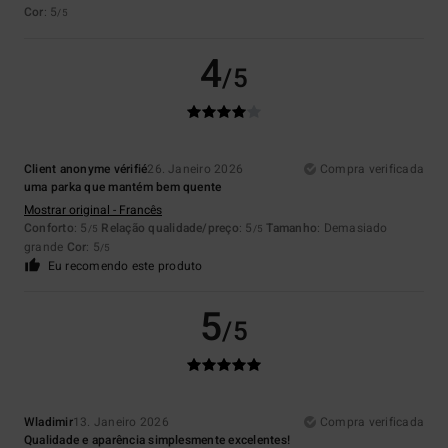
Cor
: 5
/5
4
/5
Client anonyme vérifié
26. Janeiro 2026
Compra verificada
uma parka que mantém bem quente
Mostrar original - Francês
Conforto
: 5
Relação qualidade/preço
: 5
Tamanho
: Demasiado
/5
/5
grande
Cor
: 5
/5
Eu recomendo este produto
5
/5
Wladimir
13. Janeiro 2026
Compra verificada
Qualidade e aparência simplesmente excelentes!