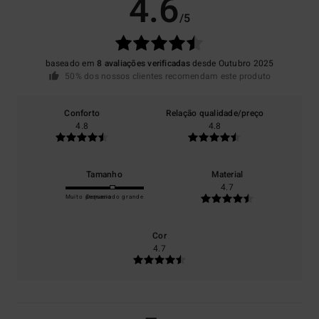
4.6
/5
baseado em
8 avaliações verificadas
desde Outubro 2025
50% dos nossos clientes recomendam este produto
Conforto
Relação qualidade/preço
4.8
4.8
Tamanho
Material
4.7
Muito pequeno
Demasiado grande
Cor
4.7