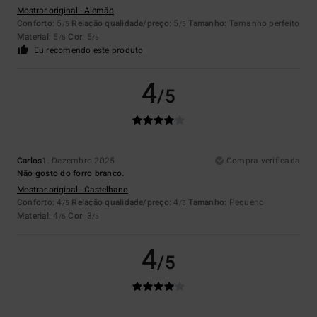
Mostrar original - Alemão
Conforto
: 5
Relação qualidade/preço
: 5
Tamanho
: Tamanho perfeito
/5
/5
Material
: 5
Cor
: 5
/5
/5
Eu recomendo este produto
4
/5
Carlos
1. Dezembro 2025
Compra verificada
Não gosto do forro branco.
Mostrar original - Castelhano
Conforto
: 4
Relação qualidade/preço
: 4
Tamanho
: Pequeno
/5
/5
Material
: 4
Cor
: 3
/5
/5
4
/5