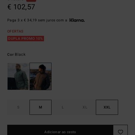
€ 102,57
Paga 3 x € 34,19 sem juros com a
OFERTAS
DUPLA PROMO 10%
Black
Cor
S
M
L
XL
XXL
Adicionar ao cesto