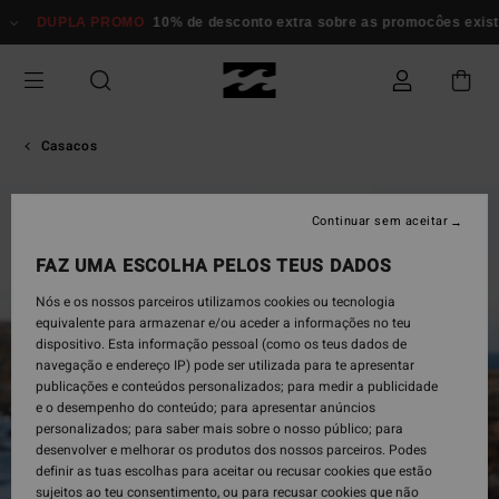
Avançar
DUPLA PROMO
10% de desconto extra sobre as promocôes exi
para
a
informação
do
produto
Casacos
Continuar sem aceitar
FAZ UMA ESCOLHA PELOS TEUS DADOS
Nós e os nossos parceiros utilizamos cookies ou tecnologia
equivalente para armazenar e/ou aceder a informações no teu
dispositivo. Esta informação pessoal (como os teus dados de
navegação e endereço IP) pode ser utilizada para te apresentar
publicações e conteúdos personalizados; para medir a publicidade
e o desempenho do conteúdo; para apresentar anúncios
personalizados; para saber mais sobre o nosso público; para
desenvolver e melhorar os produtos dos nossos parceiros. Podes
definir as tuas escolhas para aceitar ou recusar cookies que estão
sujeitos ao teu consentimento, ou para recusar cookies que não