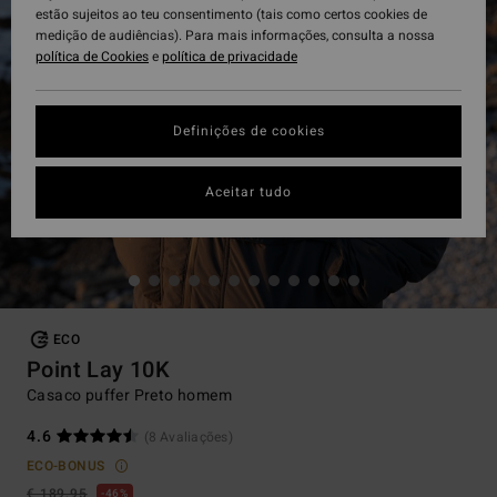
estão sujeitos ao teu consentimento (tais como certos cookies de
medição de audiências). Para mais informações, consulta a nossa
política de Cookies
e
política de privacidade
Definições de cookies
Aceitar tudo
ECO
Point Lay 10K
Casaco puffer Preto homem
4.6
(8 Avaliações)
ECO-BONUS
€ 189,95
46%