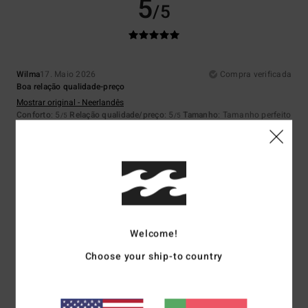
5
/5
Wilma
17. Maio 2026
Compra verificada
Boa relação qualidade-preço
Mostrar original - Neerlandês
Conforto
: 5
Relação qualidade/preço
: 5
Tamanho
: Tamanho perfeito
/5
/5
Material
: 5
/5
Eu recomendo este produto
5
/5
Welcome!
Marie
26. Março 2026
Compra verificada
Choose your ship-to country
É fantástico e a cor é muito bonita
Mostrar original - Francês
Relação qualidade/preço
: 5
Material
: 5
Cor
: 5
/5
/5
/5
Eu recomendo este produto