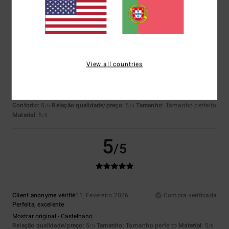
5
/5
View all countries
Client anonyme vérifié
11. Fevereiro 2026
Compra verificada
Perfeita, excelente
Mostrar original - Castelhano
Conforto
: 5
Relação qualidade/preço
: 5
Tamanho
: Tamanho perfeito
/5
/5
Material
: 5
/5
5
/5
Client anonyme vérifié
11. Fevereiro 2026
Compra verificada
Perfeita, excelente
Mostrar original - Castelhano
Relação qualidade/preço
: 5
Tamanho
: Tamanho perfeito
Material
: 5
/5
/5