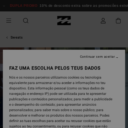
Avançar
DUPLA PROMO
10% de desconto extra sobre as promocôes existen
para
a
informação
do
produto
Sweats
ESGOTADO
Continuar sem aceitar
FAZ UMA ESCOLHA PELOS TEUS DADOS
Nós e os nossos parceiros utilizamos cookies ou tecnologia
equivalente para armazenar e/ou aceder a informações no teu
dispositivo. Esta informação pessoal (como os teus dados de
navegação e endereço IP) pode ser utilizada para te apresentar
publicações e conteúdos personalizados; para medir a publicidade
e o desempenho do conteúdo; para apresentar anúncios
personalizados; para saber mais sobre o nosso público; para
desenvolver e melhorar os produtos dos nossos parceiros. Podes
definir as tuas escolhas para aceitar ou recusar cookies que estão
sujeitos ao teu consentimento, ou para recusar cookies que não