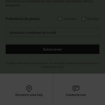
Subscreve para receberes as mais recentes novidades e ofertas
exclusivas.
Preferência de género
Homem
Mulher
Subscrever
(*) Oferta válida para novos membros - As condições completas são descritas no e-
mail de boas-vindas
Encontre uma loja
Contacte-nos