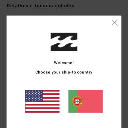
Detalhes e funcionalidades
Men Grey Crew Neck Sweatshirt
Estilo
UBYFT00283
Código de Cor
grh
Características
Collection:
Mogul collection
Fabric:
Cotton French terry fabric [360 g/m2]
Welcome!
Fit:
Core fit
Choose your ship-to country
Neck:
Crew neck
Sleeves:
Short sleeves
Closure:
Pullover closure
Branding:
Featuring centre front billabong word
embroidery and fill with collection check
Killer
Materiais
[Main Fabric] 100% Cotton