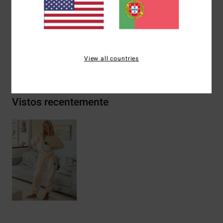
Materiais
[Tecido principal] 80% algodão, 20% poliéster
View all countries
Envio& Devoluciones
Vistos recentemente