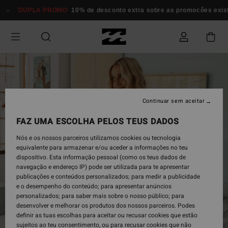
Avançar
DUPLA PROMO
10% de desconto extra sobre as promocôes existen
para
a
informação
do
produto
Continuar sem aceitar
FAZ UMA ESCOLHA PELOS TEUS DADOS
Nós e os nossos parceiros utilizamos cookies ou tecnologia
equivalente para armazenar e/ou aceder a informações no teu
dispositivo. Esta informação pessoal (como os teus dados de
navegação e endereço IP) pode ser utilizada para te apresentar
publicações e conteúdos personalizados; para medir a publicidade
e o desempenho do conteúdo; para apresentar anúncios
personalizados; para saber mais sobre o nosso público; para
desenvolver e melhorar os produtos dos nossos parceiros. Podes
definir as tuas escolhas para aceitar ou recusar cookies que estão
sujeitos ao teu consentimento, ou para recusar cookies que não