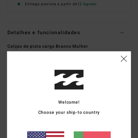
Entrega prevista a partir de
12 Agosto
Detalhes e funcionalidades
Calças de pista cargo Branco Mulher
Estilo
UBJFB00136
Código de Cor
scs
Características
Coleção:
Coleção Paradise Skies
Tecido:
Tecido de velo numa mistura de poliéster e
algodão [350 g/m2]
Welcome!
Corte:
Descontraído
Choose your ship-to country
Cintura:
Elástica
Fecho:
Fecho elástico
Bolsos:
Bolsos utilitários laterais
Etiqueta da marca:
Estampado do logótipo na lateral