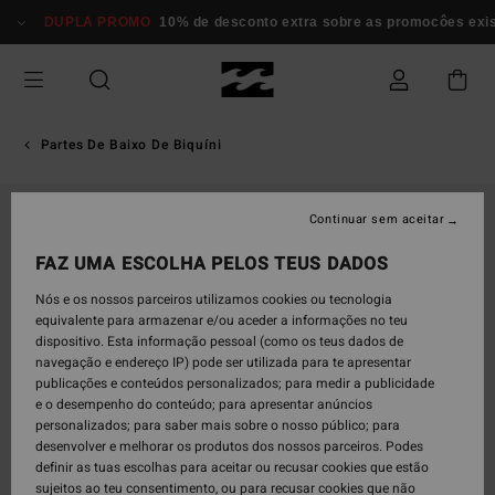
Avançar
DUPLA PROMO
10% de desconto extra sobre as promocôes existe
para
a
informação
do
produto
Partes De Baixo De Biquíni
Continuar sem aceitar
FAZ UMA ESCOLHA PELOS TEUS DADOS
Nós e os nossos parceiros utilizamos cookies ou tecnologia
equivalente para armazenar e/ou aceder a informações no teu
dispositivo. Esta informação pessoal (como os teus dados de
navegação e endereço IP) pode ser utilizada para te apresentar
publicações e conteúdos personalizados; para medir a publicidade
e o desempenho do conteúdo; para apresentar anúncios
personalizados; para saber mais sobre o nosso público; para
desenvolver e melhorar os produtos dos nossos parceiros. Podes
definir as tuas escolhas para aceitar ou recusar cookies que estão
sujeitos ao teu consentimento, ou para recusar cookies que não