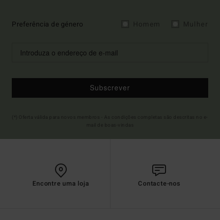
Preferência de género
Homem
Mulher
Subscrever
(*) Oferta válida para novos membros - As condições completas são descritas no e-
mail de boas-vindas
Encontre uma loja
Contacte-nos