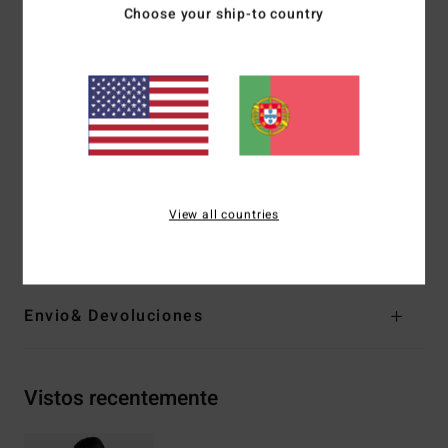
Choose your ship-to country
Corte:
Hike
Cintura:
Cintura baixa
Cobertura:
Muito reduzida
Cintura:
Média
Perna:
Perna muito cavada
Fecho:
Fecho de laço lateral
Marca:
Bordado do logótipo
Materiais
[Tecido principal] 96% nylon reciclado, 4%
View all countries
elastano
Envio& Devoluciones
Vistos recentemente