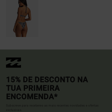
15% DE DESCONTO NA
TUA PRIMEIRA
ENCOMENDA*
Subscreve para receberes as mais recentes novidades e ofertas
exclusivas.