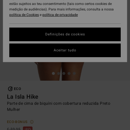
estão sujeitos ao teu consentimento (tais como certos cookies de
medição de audiências). Para mais informações, consulta a nossa
política de Cookies
e
política de privacidade
Definições de cookies
Aceitar tudo
ECO
La Isla Hike
Parte de cima de biquíni com cobertura reduzida Preto
Mulher
ECO-BONUS
€ 39,95
46%