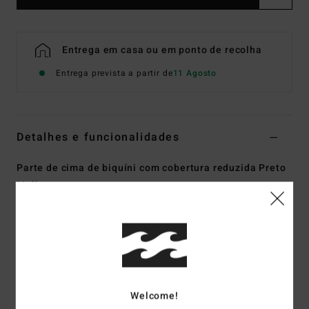
Entrega em casa ou em ponto de recolha
Entrega prevista a partir de
11 Agosto
Detalhes e funcionalidades
Parte de cima de biquíni com cobertura reduzida Preto
Mulher
Estilo
ABJX401103
Código de Cor
bpb
Características
Coleção:
Coleção La Isla
Tecido:
Tecido sunkissed crepe eco de mistura de 4%
Welcome!
elastano e 96% nylon reciclado