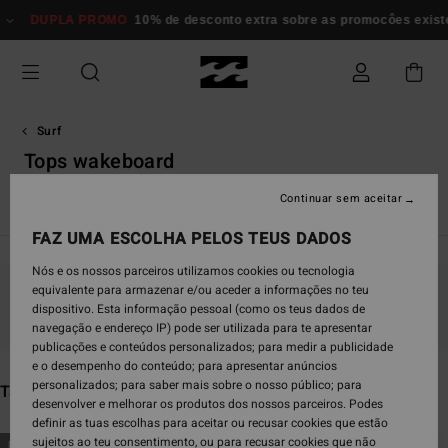
Avançar
OMO
10% de desconto extra sobre as promocôes existentes*
Mulher
para
a
seleção
da
grelha
de
Surf
produtos
Tops wakeboard
Continuar sem aceitar
Ver Tudo
Fatos de Surf Integrais
Spring Suits
Tops Neo
FAZ UMA ESCOLHA PELOS TEUS DADOS
Nós e os nossos parceiros utilizamos cookies ou tecnologia
equivalente para armazenar e/ou aceder a informações no teu
Fica atento/a, os produtos voltam em breve
dispositivo. Esta informação pessoal (como os teus dados de
navegação e endereço IP) pode ser utilizada para te apresentar
publicações e conteúdos personalizados; para medir a publicidade
e o desempenho do conteúdo; para apresentar anúncios
personalizados; para saber mais sobre o nosso público; para
Também poderás gostar
desenvolver e melhorar os produtos dos nossos parceiros. Podes
definir as tuas escolhas para aceitar ou recusar cookies que estão
Avançar
Avançar
sujeitos ao teu consentimento, ou para recusar cookies que não
NOVO PRODUTO
NOVO PRODUTO