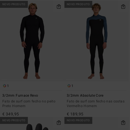
NOVO PRODUTO
NOVO PRODUTO
1
1
3/2mm Furnace Revo
3/2mm Absolute Core
Fato de surf com fecho no peito
Fato de surf com fecho nas costas
Preto Homem
Vermelho Homem
€ 349,95
€ 189,95
NOVO PRODUTO
NOVO PRODUTO