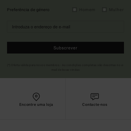
Preferência de género
Homem
Mulher
Subscrever
(*) Oferta válida para novos membros - As condições completas são descritas no e-
mail de boas-vindas
Encontre uma loja
Contacte-nos