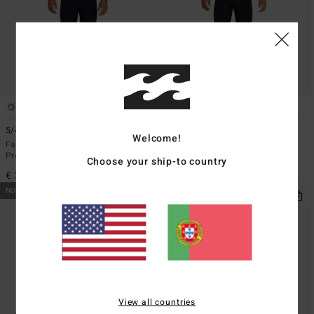
1
1
5/4mm Absolute Ultra
5/4mm Absolute Ultra
Welcome!
Fato de surf com fecho no peito
Fato de surf com fecho no peito e
Preto Homem
capuz Preto Homem
Choose your ship-to country
€ 319,95
€ 349,95
NOVO PRODUTO
NOVO PRODUTO
View all countries