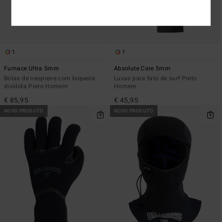
1
1
Furnace Ultra 5mm
Absolute Core 5mm
Botas de neoprene com biqueira
Luvas para fato de surf Preto
dividida Preto Homem
Homem
€ 85,95
€ 45,95
NOVO PRODUTO
NOVO PRODUTO