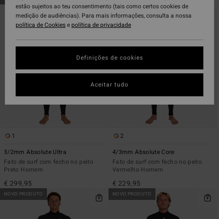
para
para
estão sujeitos ao teu consentimento (tais como certos cookies de
procurar
ordenar
medição de audiências). Para mais informações, consulta a nossa
critérios
por
política de Cookies
e
política de privacidade
de
filtragem
Definições de cookies
Aceitar tudo
1
2
3/2mm Absolute Ultra
4/3mm Absolute Core
Fato de surf com fecho no peito
Fato de surf com fecho no peito
Preto Homem
Vermelho Homem
€ 299,95
€ 229,95
NOVO PRODUTO
NOVO PRODUTO