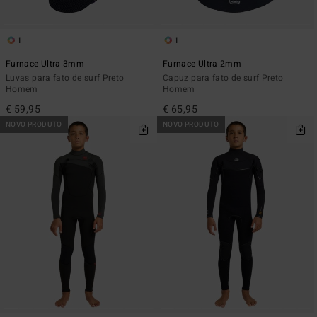
1
1
Furnace Ultra 3mm
Furnace Ultra 2mm
Luvas para fato de surf Preto
Capuz para fato de surf Preto
Homem
Homem
€ 59,95
€ 65,95
NOVO PRODUTO
NOVO PRODUTO