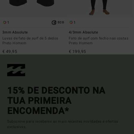
1
1
ECO
3mm Absolute
4/3mm Absolute
Luvas de fato de surf de 5 dedos
Fato de surf com fecho nas costas
Preto Homem
Preto Homem
€ 49,95
€ 199,95
15% DE DESCONTO NA
TUA PRIMEIRA
ENCOMENDA*
Subscreve para receberes as mais recentes novidades e ofertas
exclusivas.