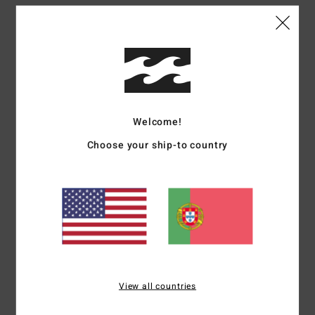
Avaliações dos clientes
Pontuação média
5.0
Welcome!
/5
Choose your ship-to country
baseado em
1 avaliações verificadas
desde Janeiro 2026
100% dos nossos clientes recomendam este produto
Conforto
Relação qualidade/preço
5.0
5.0
View all countries
Tamanho
Material
5.0
Muito pequeno
Demasiado grande