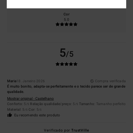
Cor
5.0
5
/5
Maria
18. Janeiro 2026
Compra verificada
É muito bonito, adapta-se perfeitamente e o tecido parece ser de grande
qualidade.
Mostrar original - Castelhano
Conforto
: 5
Relação qualidade/preço
: 5
Tamanho
: Tamanho perfeito
/5
/5
Material
: 5
Cor
: 5
/5
/5
Eu recomendo este produto
Verificado por
TrustVille