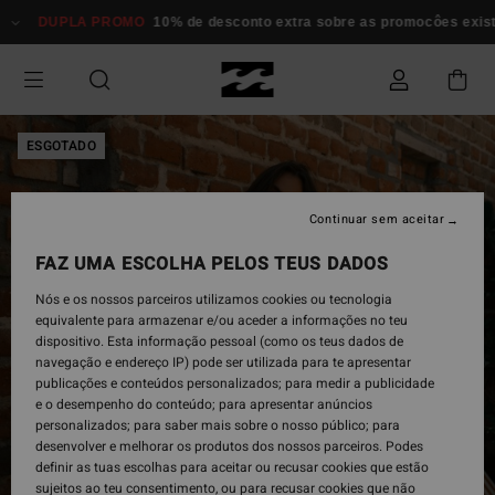
Avançar
DUPLA PROMO
10% de desconto extra sobre as promocôes existent
para
a
informação
do
produto
ESGOTADO
Continuar sem aceitar
FAZ UMA ESCOLHA PELOS TEUS DADOS
Nós e os nossos parceiros utilizamos cookies ou tecnologia
equivalente para armazenar e/ou aceder a informações no teu
dispositivo. Esta informação pessoal (como os teus dados de
navegação e endereço IP) pode ser utilizada para te apresentar
publicações e conteúdos personalizados; para medir a publicidade
e o desempenho do conteúdo; para apresentar anúncios
personalizados; para saber mais sobre o nosso público; para
desenvolver e melhorar os produtos dos nossos parceiros. Podes
definir as tuas escolhas para aceitar ou recusar cookies que estão
sujeitos ao teu consentimento, ou para recusar cookies que não