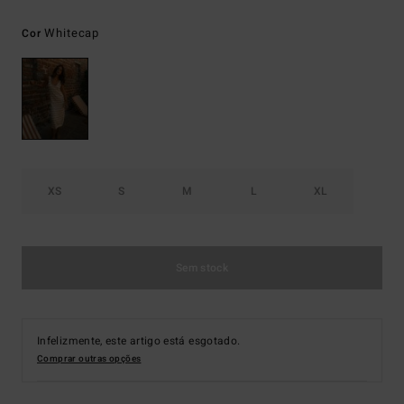
Whitecap
Cor
XS
S
M
L
XL
Sem stock
Infelizmente, este artigo está esgotado.
Comprar outras opções