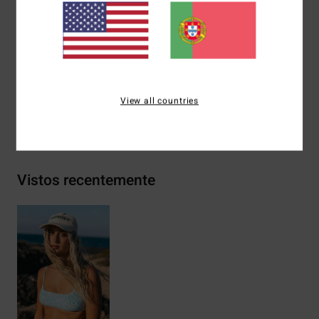
Cobertura:
Total
Outras características:
Pormenor franzido no busto
Materiais
96% nylon reciclado, 4% elastano
View all countries
Envio& Devoluciones
Vistos recentemente