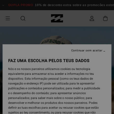
Avançar
DUPLA PROMO
10% de desconto extra sobre as promocôes existent
para
a
informação
do
produto
Continuar sem aceitar
FAZ UMA ESCOLHA PELOS TEUS DADOS
Nós e os nossos parceiros utilizamos cookies ou tecnologia
equivalente para armazenar e/ou aceder a informações no teu
dispositivo. Esta informação pessoal (como os teus dados de
navegação e endereço IP) pode ser utilizada para te apresentar
publicações e conteúdos personalizados; para medir a publicidade
e o desempenho do conteúdo; para apresentar anúncios
personalizados; para saber mais sobre o nosso público; para
desenvolver e melhorar os produtos dos nossos parceiros. Podes
definir as tuas escolhas para aceitar ou recusar cookies que estão
sujeitos ao teu consentimento, ou para recusar cookies que não